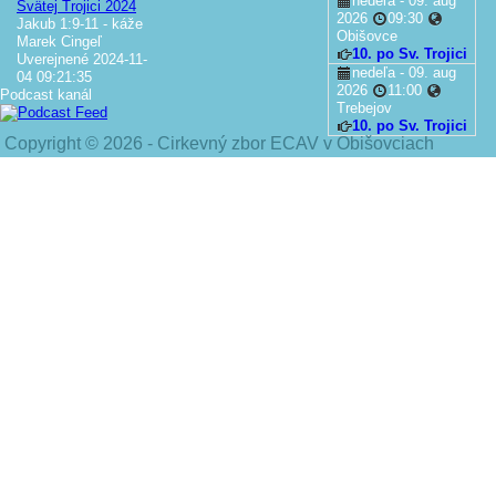
nedeľa - 09. aug
Svätej Trojici 2024
2026
09:30
Jakub 1:9-11 - káže
Obišovce
Marek Cingeľ
10. po Sv. Trojici
Uverejnené 2024-11-
nedeľa - 09. aug
04 09:21:35
2026
11:00
Podcast kanál
Trebejov
10. po Sv. Trojici
Copyright © 2026 - Cirkevný zbor ECAV v Obišovciach