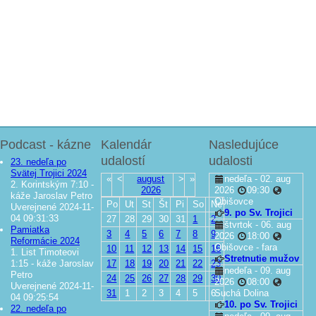
Podcast - kázne
Kalendár
Nasledujúce
udalostí
udalosti
23. nedeľa po
Svätej Trojici 2024
«
<
august
>
»
nedeľa - 02. aug
2. Korintským 7:10 -
2026
2026
09:30
káže Jaroslav Petro
Obišovce
Po
Ut
St
Št
Pi
So
Ne
Uverejnené 2024-11-
9. po Sv. Trojici
04 09:31:33
27
28
29
30
31
1
2
štvrtok - 06. aug
Pamiatka
3
4
5
6
7
8
9
2026
18:00
Reformácie 2024
Obišovce - fara
10
11
12
13
14
15
16
1. List Timoteovi
Stretnutie mužov
1:15 - káže Jaroslav
17
18
19
20
21
22
23
nedeľa - 09. aug
Petro
24
25
26
27
28
29
30
2026
08:00
Uverejnené 2024-11-
31
1
2
3
4
5
6
Suchá Dolina
04 09:25:54
10. po Sv. Trojici
22. nedeľa po