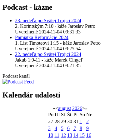
Podcast - kázne
23. nedeľa po Svätej Trojici 2024
2. Korintským 7:10 - káže Jaroslav Petro
Uverejnené 2024-11-04 09:31:33
Pamiatka Reformácie 2024
1. List Timoteovi 1:15 - káže Jaroslav Petro
Uverejnené 2024-11-04 09:25:54
22. nedeľa po Svätej Trojici 2024
Jakub 1:9-11 - káže Marek Cingeľ
Uverejnené 2024-11-04 09:21:35
Podcast kanál
Kalendár udalostí
«
<
august
2026
>
»
Po
Ut
St
Št
Pi
So
Ne
27
28
29
30
31
1
2
3
4
5
6
7
8
9
10
11
12
13
14
15
16