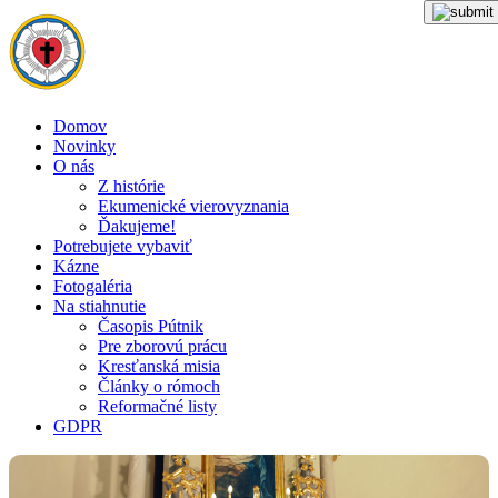
Domov
Novinky
O nás
Z histórie
Ekumenické vierovyznania
Ďakujeme!
Potrebujete vybaviť
Kázne
Fotogaléria
Na stiahnutie
Časopis Pútnik
Pre zborovú prácu
Kresťanská misia
Články o rómoch
Reformačné listy
GDPR