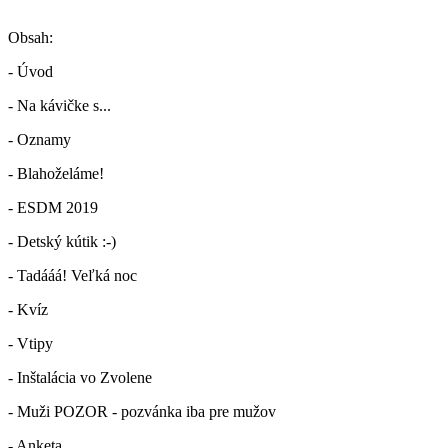
Obsah:
- Úvod
- Na kávičke s...
- Oznamy
- Blahoželáme!
- ESDM 2019
- Detský kútik :-)
- Tadááá! Veľká noc
- Kvíz
- Vtipy
- Inštalácia vo Zvolene
- Muži POZOR - pozvánka iba pre mužov
- Anketa