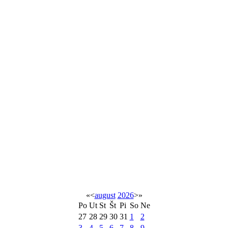
«
<
august
2026
>
»
Po
Ut
St
Št
Pi
So
Ne
27
28
29
30
31
1
2
3
4
5
6
7
8
9