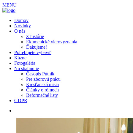
MENU
Domov
Novinky
O nás
Z histórie
Ekumenické vierovyznania
Ďakujeme!
Potrebujete vybaviť
Kázne
Fotogaléria
Na stiahnutie
Časopis Pútnik
Pre zborovú prácu
Kresťanská misia
Články o rómoch
Reformačné listy
GDPR