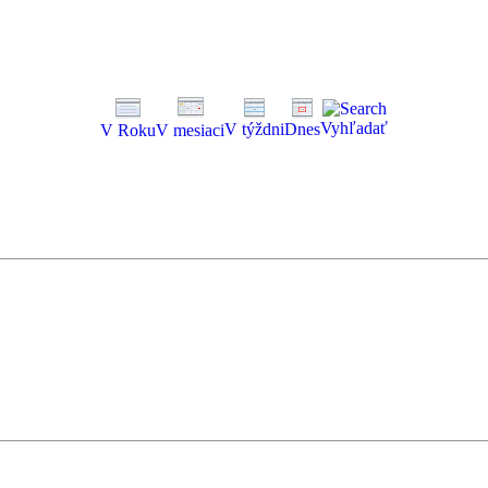
Vyhľadať
V týždni
Dnes
V Roku
V mesiaci