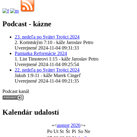
Podcast - kázne
23. nedeľa po Svätej Trojici 2024
2. Korintským 7:10 - káže Jaroslav Petro
Uverejnené 2024-11-04 09:31:33
Pamiatka Reformácie 2024
1. List Timoteovi 1:15 - káže Jaroslav Petro
Uverejnené 2024-11-04 09:25:54
22. nedeľa po Svätej Trojici 2024
Jakub 1:9-11 - káže Marek Cingeľ
Uverejnené 2024-11-04 09:21:35
Podcast kanál
Kalendár udalostí
«
<
august
2026
>
»
Po
Ut
St
Št
Pi
So
Ne