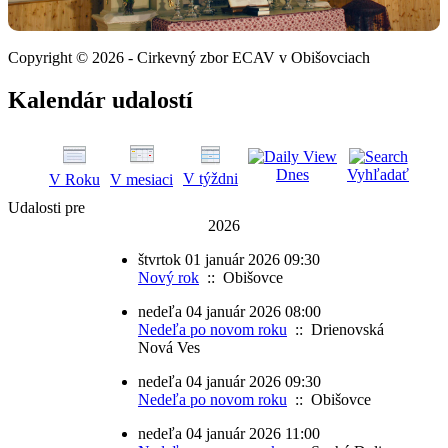
Copyright © 2026 - Cirkevný zbor ECAV v Obišovciach
Kalendár udalostí
Dnes
Vyhľadať
V týždni
V Roku
V mesiaci
Udalosti pre
2026
štvrtok 01 január 2026 09:30
Nový rok
:: Obišovce
nedeľa 04 január 2026 08:00
Nedeľa po novom roku
:: Drienovská
Nová Ves
nedeľa 04 január 2026 09:30
Nedeľa po novom roku
:: Obišovce
nedeľa 04 január 2026 11:00