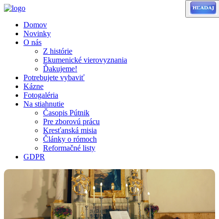
Domov
Novinky
O nás
Z histórie
Ekumenické vierovyznania
Ďakujeme!
Potrebujete vybaviť
Kázne
Fotogaléria
Na stiahnutie
Časopis Pútnik
Pre zborovú prácu
Kresťanská misia
Články o rómoch
Reformačné listy
GDPR