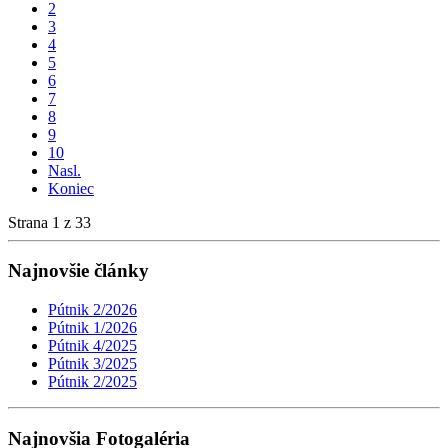
2
3
4
5
6
7
8
9
10
Nasl.
Koniec
Strana 1 z 33
Najnovšie články
Pútnik 2/2026
Pútnik 1/2026
Pútnik 4/2025
Pútnik 3/2025
Pútnik 2/2025
Najnovšia Fotogaléria