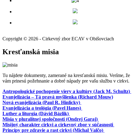
Copyright © 2026 - Cirkevný zbor ECAV v Obišovciach
Kresťanská misia
Tu nájdete dokumenty, zamerané na kresťanskú misiu. Veríme, že
vám prinesú požehnanie a dobré nápady pre vašu službu v cirkvi.
Antropologické pochopenie viery a kultúry (Jack M. Schultz)
Evanjelizácia – Tá pravá myšlienka (Richard Mouw)
Nová evanjelizácia (Paul R. Hinlicky)
Evanjelizácia a teológia (Pavel Hanes)
Luther a liturgia (Dávid Bázlik)
Misia v pluralitnej spoločnosti (Ondrej Garaj)
Misijný charakter cirkvi a cirkevný zbor v súčasnosti
Princípy pre zdravie a rast cirkvi (Michal Valčo)