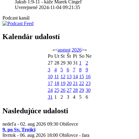
Jakub 1:9-11 - káže Marek Cingeľ
Uverejnené 2024-11-04 09:21:35
Podcast kanál
Kalendár udalostí
«
<
august
2026
>
»
Po
Ut
St
Št
Pi
So
Ne
27
28
29
30
31
1
2
3
4
5
6
7
8
9
10
11
12
13
14
15
16
17
18
19
20
21
22
23
24
25
26
27
28
29
30
31
1
2
3
4
5
6
Nasledujúce udalosti
nedeľa - 02. aug 2026
09:30
Obišovce
9. po Sv. Trojici
štvrtok - 06. aug 2026
18:00
Obišovce - fara