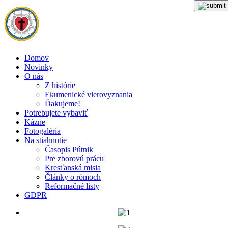
Domov
Novinky
O nás
Z histórie
Ekumenické vierovyznania
Ďakujeme!
Potrebujete vybaviť
Kázne
Fotogaléria
Na stiahnutie
Časopis Pútnik
Pre zborovú prácu
Kresťanská misia
Články o rómoch
Reformačné listy
GDPR