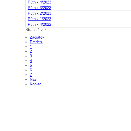
Pútnik 4/2023
Pútnik 3/2023
Pútnik 2/2023
Pútnik 1/2023
Pútnik 4/2022
Strana 1 z 7
Začiatok
Predch.
1
2
3
4
5
6
7
Nasl.
Koniec