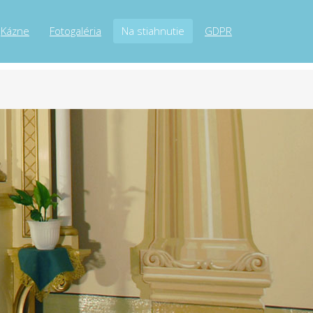
Kázne
Fotogaléria
Na stiahnutie
GDPR