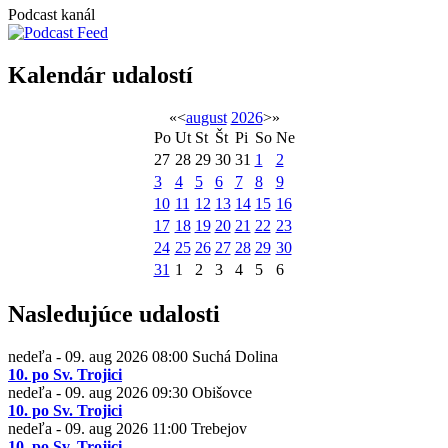
Podcast kanál
Kalendár udalostí
«
<
august
2026
>
»
Po
Ut
St
Št
Pi
So
Ne
27
28
29
30
31
1
2
3
4
5
6
7
8
9
10
11
12
13
14
15
16
17
18
19
20
21
22
23
24
25
26
27
28
29
30
31
1
2
3
4
5
6
Nasledujúce udalosti
nedeľa - 09. aug 2026
08:00
Suchá Dolina
10. po Sv. Trojici
nedeľa - 09. aug 2026
09:30
Obišovce
10. po Sv. Trojici
nedeľa - 09. aug 2026
11:00
Trebejov
10. po Sv. Trojici