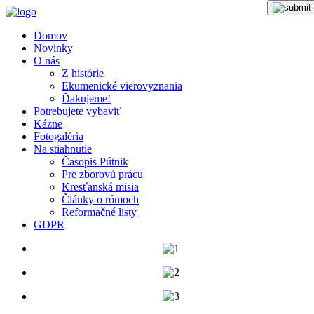
Domov
Novinky
O nás
Z histórie
Ekumenické vierovyznania
Ďakujeme!
Potrebujete vybaviť
Kázne
Fotogaléria
Na stiahnutie
Časopis Pútnik
Pre zborovú prácu
Kresťanská misia
Články o rómoch
Reformačné listy
GDPR