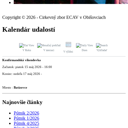
Copyright © 2026 - Cirkevný zbor ECAV v Obišovciach
Kalendár udalostí
V Roku
V mesiaci
Dnes
Vyhľadať
V týždni
Konfirmandská víkendovka
Začiatok: piatok 15 máj 2026 - 16:00
Koniec: nedeľa 17 máj 2026 -
Miesto :
Batizovce
Najnovšie články
Pútnik 2/2026
Pútnik 1/2026
Pútnik 4/2025