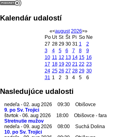
Kalendár udalostí
«
<
august
2026
>
»
Po
Ut
St
Št
Pi
So
Ne
27
28
29
30
31
1
2
3
4
5
6
7
8
9
10
11
12
13
14
15
16
17
18
19
20
21
22
23
24
25
26
27
28
29
30
31
1
2
3
4
5
6
Nasledujúce udalosti
nedeľa - 02. aug 2026
09:30
Obišovce
9. po Sv. Trojici
štvrtok - 06. aug 2026
18:00
Obišovce - fara
Stretnutie mužov
nedeľa - 09. aug 2026
08:00
Suchá Dolina
10. po Sv. Trojici