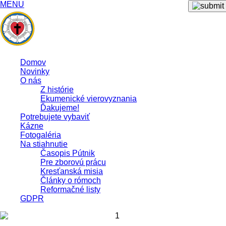
MENU
Domov
Novinky
O nás
Z histórie
Ekumenické vierovyznania
Ďakujeme!
Potrebujete vybaviť
Kázne
Fotogaléria
Na stiahnutie
Časopis Pútnik
Pre zborovú prácu
Kresťanská misia
Články o rómoch
Reformačné listy
GDPR