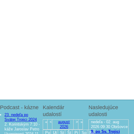
Podcast - kázne
Kalendár
Nasledujúce
udalostí
udalosti
23. nedeľa po
Svätej Trojici 2024
«
<
august
>
»
nedeľa - 02. aug
2. Korintským 7:10 -
2026
2026
09:30
Obišovce
káže Jaroslav Petro
9. po Sv. Trojici
Po
Ut
St
Št
Pi
So
Ne
Uverejnené 2024-11-