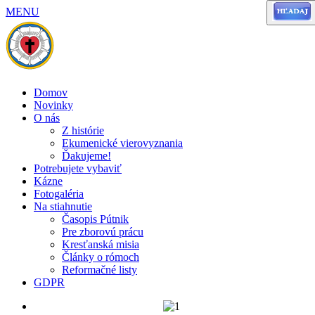
MENU
Domov
Novinky
O nás
Z histórie
Ekumenické vierovyznania
Ďakujeme!
Potrebujete vybaviť
Kázne
Fotogaléria
Na stiahnutie
Časopis Pútnik
Pre zborovú prácu
Kresťanská misia
Články o rómoch
Reformačné listy
GDPR