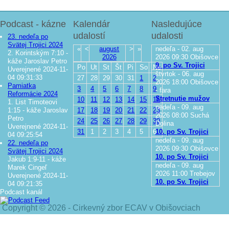
Podcast - kázne
Kalendár
Nasledujúce
udalostí
udalosti
23. nedeľa po
Svätej Trojici 2024
«
<
august
>
»
nedeľa - 02. aug
2. Korintským 7:10 -
2026
2026
09:30
Obišovce
káže Jaroslav Petro
9. po Sv. Trojici
Po
Ut
St
Št
Pi
So
Ne
Uverejnené 2024-11-
štvrtok - 06. aug
04 09:31:33
27
28
29
30
31
1
2
2026
18:00
Obišovce
Pamiatka
3
4
5
6
7
8
9
- fara
Reformácie 2024
Stretnutie mužov
10
11
12
13
14
15
16
1. List Timoteovi
nedeľa - 09. aug
1:15 - káže Jaroslav
17
18
19
20
21
22
23
2026
08:00
Suchá
Petro
24
25
26
27
28
29
30
Dolina
Uverejnené 2024-11-
31
1
2
3
4
5
6
10. po Sv. Trojici
04 09:25:54
nedeľa - 09. aug
22. nedeľa po
2026
09:30
Obišovce
Svätej Trojici 2024
10. po Sv. Trojici
Jakub 1:9-11 - káže
nedeľa - 09. aug
Marek Cingeľ
2026
11:00
Trebejov
Uverejnené 2024-11-
10. po Sv. Trojici
04 09:21:35
Podcast kanál
Copyright © 2026 - Cirkevný zbor ECAV v Obišovciach