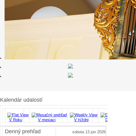
Kalendár udalostí
V Roku
V mesiaci
V týždni
Dnes
Vyhľ
Denný prehľad
sobota 13 jún 2026