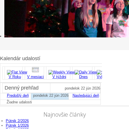
Kalendár udalostí
V Roku
V mesiaci
V týždni
Dnes
Vyhľadať
Denný prehľad
pondelok 22 jún 2026
Predošlý deň
pondelok 22 jún 2026
Nasledujúci deň
Žiadne udalosti
Najnovšie články
Pútnik 2/2026
Pútnik 1/2026