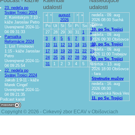
Podcast - kázne
Kalendár
Nasledujúce
udalostí
udalosti
23. nedeľa po
Svätej Trojici 2024
«
<
august
>
»
nedeľa - 09. aug
2. Korintským 7:10 -
2026
2026
08:00
Suchá
káže Jaroslav Petro
Dolina
Po
Ut
St
Št
Pi
So
Ne
Uverejnené 2024-11-
10. po Sv. Trojici
04 09:31:33
27
28
29
30
31
1
2
nedeľa - 09. aug
Pamiatka
3
4
5
6
7
8
9
2026
09:30
Obišovce
Reformácie 2024
10. po Sv. Trojici
10
11
12
13
14
15
16
1. List Timoteovi
nedeľa - 09. aug
1:15 - káže Jaroslav
17
18
19
20
21
22
23
2026
11:00
Trebejov
Petro
24
25
26
27
28
29
30
10. po Sv. Trojici
Uverejnené 2024-11-
31
1
2
3
4
5
6
štvrtok - 13. aug
04 09:25:54
2026
18:00
Obišovce
22. nedeľa po
- fara
Svätej Trojici 2024
Stretnutie mužov
Jakub 1:9-11 - káže
nedeľa - 16. aug
Marek Cingeľ
2026
08:00
Uverejnené 2024-11-
Drienovská Nová Ves
04 09:21:35
11. po Sv. Trojici
Podcast kanál
Copyright © 2026 - Cirkevný zbor ECAV v Obišovciach