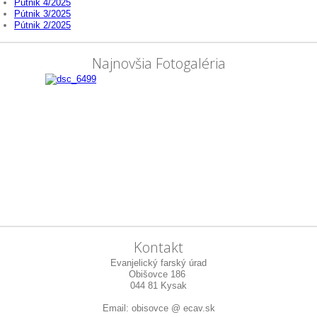
Pútnik 4/2025
Pútnik 3/2025
Pútnik 2/2025
Najnovšia Fotogaléria
Kontakt
Evanjelický farský úrad
Obišovce 186
044 81 Kysak
Email: obisovce @ ecav.sk