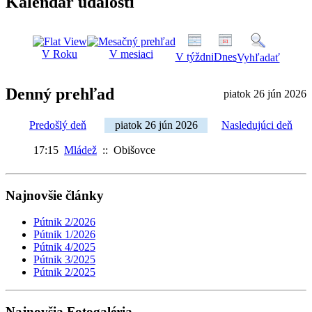
Kalendár udalostí
V Roku
V mesiaci
V týždni
Dnes
Vyhľadať
Denný prehľad
piatok 26 jún 2026
Predošlý deň
piatok 26 jún 2026
Nasledujúci deň
17:15
Mládež
:: Obišovce
Najnovšie články
Pútnik 2/2026
Pútnik 1/2026
Pútnik 4/2025
Pútnik 3/2025
Pútnik 2/2025
Najnovšia Fotogaléria