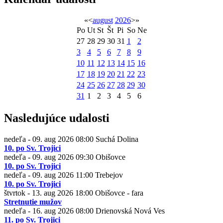
«
<
august
2026
>
»
Po
Ut
St
Št
Pi
So
Ne
27
28
29
30
31
1
2
3
4
5
6
7
8
9
10
11
12
13
14
15
16
17
18
19
20
21
22
23
24
25
26
27
28
29
30
31
1
2
3
4
5
6
Nasledujúce udalosti
nedeľa - 09. aug 2026
08:00
Suchá Dolina
10. po Sv. Trojici
nedeľa - 09. aug 2026
09:30
Obišovce
10. po Sv. Trojici
nedeľa - 09. aug 2026
11:00
Trebejov
10. po Sv. Trojici
štvrtok - 13. aug 2026
18:00
Obišovce - fara
Stretnutie mužov
nedeľa - 16. aug 2026
08:00
Drienovská Nová Ves
11. po Sv. Trojici