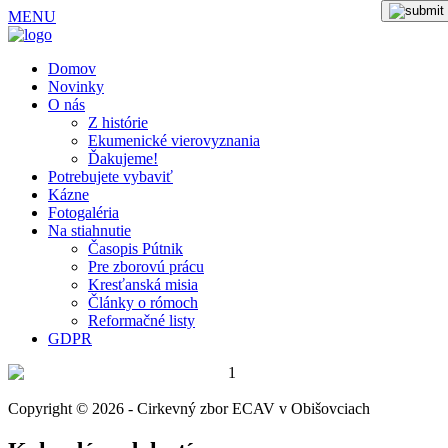
MENU
Domov
Novinky
O nás
Z histórie
Ekumenické vierovyznania
Ďakujeme!
Potrebujete vybaviť
Kázne
Fotogaléria
Na stiahnutie
Časopis Pútnik
Pre zborovú prácu
Kresťanská misia
Články o rómoch
Reformačné listy
GDPR
Copyright © 2026 - Cirkevný zbor ECAV v Obišovciach