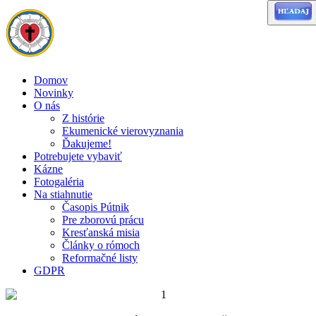
Domov
Novinky
O nás
Z histórie
Ekumenické vierovyznania
Ďakujeme!
Potrebujete vybaviť
Kázne
Fotogaléria
Na stiahnutie
Časopis Pútnik
Pre zborovú prácu
Kresťanská misia
Články o rómoch
Reformačné listy
GDPR