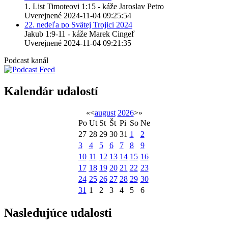
1. List Timoteovi 1:15 - káže Jaroslav Petro
Uverejnené 2024-11-04 09:25:54
22. nedeľa po Svätej Trojici 2024
Jakub 1:9-11 - káže Marek Cingeľ
Uverejnené 2024-11-04 09:21:35
Podcast kanál
Kalendár udalostí
«
<
august
2026
>
»
Po
Ut
St
Št
Pi
So
Ne
27
28
29
30
31
1
2
3
4
5
6
7
8
9
10
11
12
13
14
15
16
17
18
19
20
21
22
23
24
25
26
27
28
29
30
31
1
2
3
4
5
6
Nasledujúce udalosti