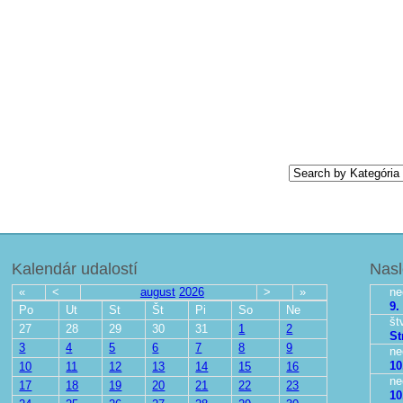
Kalendár udalostí
Nasl
«
<
august
2026
>
»
ne
9.
Po
Ut
St
Št
Pi
So
Ne
št
27
28
29
30
31
1
2
St
3
4
5
6
7
8
9
ne
10
10
11
12
13
14
15
16
ne
17
18
19
20
21
22
23
10