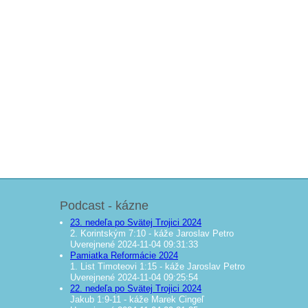
Podcast - kázne
23. nedeľa po Svätej Trojici 2024
2. Korintským 7:10 - káže Jaroslav Petro
Uverejnené 2024-11-04 09:31:33
Pamiatka Reformácie 2024
1. List Timoteovi 1:15 - káže Jaroslav Petro
Uverejnené 2024-11-04 09:25:54
22. nedeľa po Svätej Trojici 2024
Jakub 1:9-11 - káže Marek Cingeľ