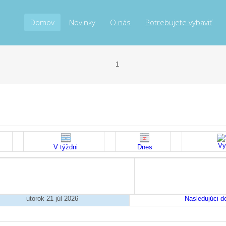
Domov
Novinky
O nás
Potrebujete vybaviť
Vy
V týždni
Dnes
utorok 21 júl 2026
Nasledujúci d