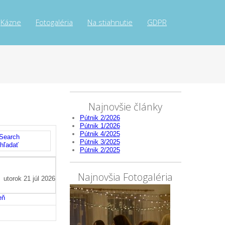
Kázne
Fotogaléria
Na stiahnutie
GDPR
Najnovšie články
Pútnik 2/2026
Pútnik 1/2026
Pútnik 4/2025
Pútnik 3/2025
hľadať
Pútnik 2/2025
Najnovšia Fotogaléria
utorok 21 júl 2026
eň