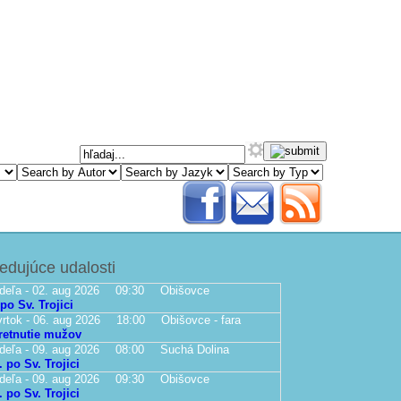
edujúce udalosti
deľa - 02. aug 2026
09:30
Obišovce
 po Sv. Trojici
vrtok - 06. aug 2026
18:00
Obišovce - fara
retnutie mužov
deľa - 09. aug 2026
08:00
Suchá Dolina
. po Sv. Trojici
deľa - 09. aug 2026
09:30
Obišovce
. po Sv. Trojici