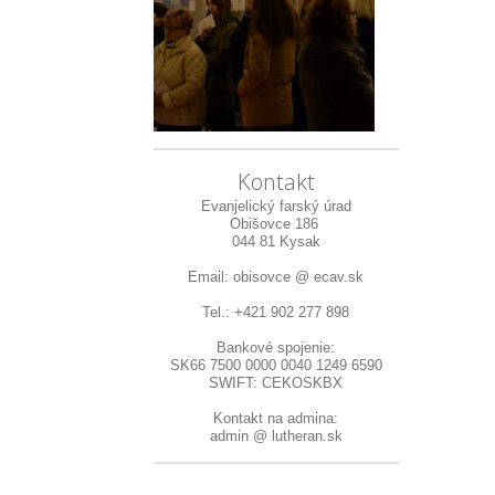
Kontakt
Evanjelický farský úrad
Obišovce 186
044 81 Kysak
Email: obisovce @ ecav.sk
Tel.: +421 902 277 898
Bankové spojenie:
SK66 7500 0000 0040 1249 6590
SWIFT: CEKOSKBX
Kontakt na admina:
admin @ lutheran.sk