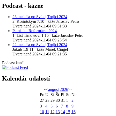
Podcast - kázne
23. nedeľa po Svätej Trojici 2024
2. Korintským 7:10 - káže Jaroslav Petro
Uverejnené 2024-11-04 09:31:33
Pamiatka Reformácie 2024
1. List Timoteovi 1:15 - káže Jaroslav Petro
Uverejnené 2024-11-04 09:25:54
22. nedeľa po Svätej Trojici 2024
Jakub 1:9-11 - káže Marek Cingeľ
Uverejnené 2024-11-04 09:21:35
Podcast kanál
Kalendár udalostí
«
<
august
2026
>
»
Po
Ut
St
Št
Pi
So
Ne
27
28
29
30
31
1
2
3
4
5
6
7
8
9
10
11
12
13
14
15
16