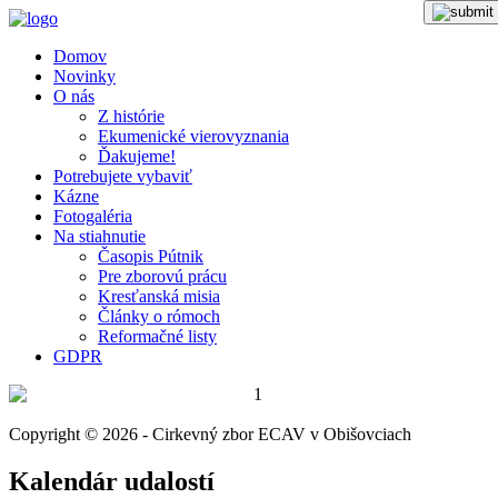
Domov
Novinky
O nás
Z histórie
Ekumenické vierovyznania
Ďakujeme!
Potrebujete vybaviť
Kázne
Fotogaléria
Na stiahnutie
Časopis Pútnik
Pre zborovú prácu
Kresťanská misia
Články o rómoch
Reformačné listy
GDPR
Copyright © 2026 - Cirkevný zbor ECAV v Obišovciach
Kalendár udalostí