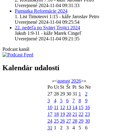
Uverejnené 2024-11-04 09:31:33
Pamiatka Reformácie 2024
1. List Timoteovi 1:15 - káže Jaroslav Petro
Uverejnené 2024-11-04 09:25:54
22. nedeľa po Svätej Trojici 2024
Jakub 1:9-11 - káže Marek Cingeľ
Uverejnené 2024-11-04 09:21:35
Podcast kanál
Kalendár udalostí
«
<
august
2026
>
»
Po
Ut
St
Št
Pi
So
Ne
27
28
29
30
31
1
2
3
4
5
6
7
8
9
10
11
12
13
14
15
16
17
18
19
20
21
22
23
24
25
26
27
28
29
30
31
1
2
3
4
5
6