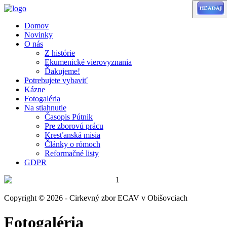
Domov
Novinky
O nás
Z histórie
Ekumenické vierovyznania
Ďakujeme!
Potrebujete vybaviť
Kázne
Fotogaléria
Na stiahnutie
Časopis Pútnik
Pre zborovú prácu
Kresťanská misia
Články o rómoch
Reformačné listy
GDPR
Copyright © 2026 - Cirkevný zbor ECAV v Obišovciach
Fotogaléria