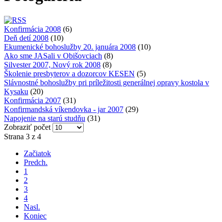
Konfirmácia 2008
(6)
Deň detí 2008
(10)
Ekumenické bohoslužby 20. januára 2008
(10)
Ako sme JASali v Obišovciach
(8)
Silvester 2007, Nový rok 2008
(8)
Školenie presbyterov a dozorcov KESEN
(5)
Slávnostné bohoslužby pri príležitosti generálnej opravy kostola v
Kysaku
(20)
Konfirmácia 2007
(31)
Konfirmandská víkendovka - jar 2007
(29)
Napojenie na starú studňu
(31)
Zobraziť počet
Strana 3 z 4
Začiatok
Predch.
1
2
3
4
Nasl.
Koniec