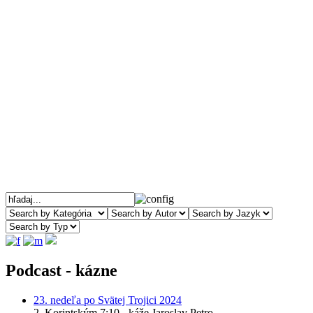
Podcast - kázne
23. nedeľa po Svätej Trojici 2024
2. Korintským 7:10 - káže Jaroslav Petro