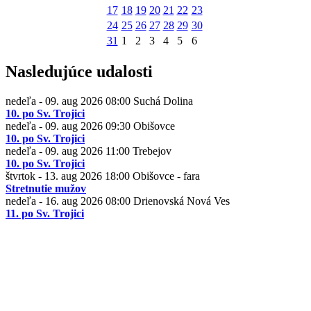
17
18
19
20
21
22
23
24
25
26
27
28
29
30
31
1
2
3
4
5
6
Nasledujúce udalosti
nedeľa - 09. aug 2026
08:00
Suchá Dolina
10. po Sv. Trojici
nedeľa - 09. aug 2026
09:30
Obišovce
10. po Sv. Trojici
nedeľa - 09. aug 2026
11:00
Trebejov
10. po Sv. Trojici
štvrtok - 13. aug 2026
18:00
Obišovce - fara
Stretnutie mužov
nedeľa - 16. aug 2026
08:00
Drienovská Nová Ves
11. po Sv. Trojici