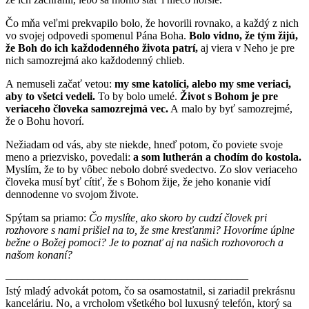
Čo mňa veľmi prekvapilo bolo, že hovorili rovnako, a každý z nich
vo svojej odpovedi spomenul Pána Boha.
Bolo vidno, že tým žijú,
že Boh do ich každodenného života patrí,
aj viera v Neho je pre
nich samozrejmá ako každodenný chlieb.
A nemuseli začať vetou:
my sme katolíci, alebo my sme veriaci,
aby to všetci vedeli.
To by bolo umelé.
Život s Bohom je pre
veriaceho človeka samozrejmá vec.
A malo by byť samozrejmé,
že o Bohu hovorí.
Nežiadam od vás, aby ste niekde, hneď potom, čo poviete svoje
meno a priezvisko, povedali:
a som lutherán a chodím do kostola.
Myslím, že to by vôbec nebolo dobré svedectvo. Zo slov veriaceho
človeka musí byť cítiť, že s Bohom žije, že jeho konanie vidí
dennodenne vo svojom živote.
Spýtam sa priamo:
Čo myslíte, ako skoro by cudzí človek pri
rozhovore s nami prišiel na to, že sme kresťanmi? Hovoríme úplne
bežne o Božej pomoci? Je to poznať aj na našich rozhovoroch a
našom konaní?
–––––––––––––­––––––––––––––––––––––––­–––––––
Istý mladý advokát potom, čo sa osamostatnil, si zariadil prekrásnu
kanceláriu. No, a vrcholom všetkého bol luxusný telefón, ktorý sa