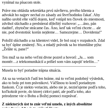
vynímal na písacom stole.
Práve mu ohlásila sekretárka prvú návštevu, prvého klienta a
advokát ho najprv nechal zo zásady asi štvrťhodinku čakať. Aby
naňho urobil ešte väčší dojem, keď vstúpil ten človek do miestnosti,
zdvihol slúchadlo a predstieral dôležitý rozhovor: „…áno, pán
riaditeľ, zbytočne strácame čas. Áno, keď tak veľmi chcete… ale
nie, pod dvestotisíc korún nejdeme… Samozrejme… Dovidenia!"
Položil slúchadlo a na klientovi videl, že bol ozaj v rozpakoch. Zdal
sa byť úplne zmätený. No, a mladý právnik sa ho triumfálne pýta:
„Želáte si, pane?"
Ten muž sa na neho veľmi divne pozrel a hovorí: „Ja… som
montér…z tele­komunikácií a prišiel som vám zapojiť telefón…"
–––––––––––––­––––––––––––––––––––––––­–––––––––––-
Musela to byť poriadne trápna situácia.
Ak sa na veriacich ľudí len hráme, má to veľmi podobný výsledok,
ako to bolo pri tom právnikovi. Väčšinou to končí poriadnym
fiaskom. Či je niekto veriacim, alebo nie je, nezisťujeme podľa toho,
koľkokrát povie, do ktorej cirkvi patrí, ale podľa toho, ako
prirodzene vie o Bohu a Božej pomoci rozprávať.
Z niektorých úst to znie veľmi umelo, z iných absolútne