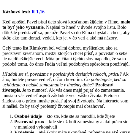
Kázňový text:
R 1,16
Keď apoštol Pavel písal tieto slová kresťanom žijúcim v Ríme,
malo
to byť jeho vyznanie.
Napísal to hneď v úvode svojho listu. Bolo
dôležité predstaviť sa, pretože Pavel sa do Ríma chystal a chcel, aby
skôr, ako tam dorazí, vedeli, kto je, v čo verí a aké má názory.
Celý tento list Rímskym bol veľmi dobrou myšlienkou ako sa
predstaviť kresťanom, medzi ktorých chcel prísť, a povedať o sebe
tie najdôležitejšie veci. Mňa pri čítaní týchto slov napadlo, že sa to
podobá tomu, čo dnes ľudia veľmi podobným spôsobom používajú.
Hľadali ste si, povedzme v posledných desiatich rokoch, prácu?
Ak
áno, budete presne vedieť, o čom hovorím.
Čo potrebujete, keď sa
uchádzate o nejaké zamestnanie v dnešnej dobe?
Profesný
životopis.
Je to nutnosť. Ak vás dnes majú prijať do zamestnania,
musia o vás vedieť aspoň základné veci vášho života. Preto so
žiadosťou o prácu musíte poslať aj svoj životopis. Na internete som
si našiel, čo by taký profesný životopis mal obsahovať.
Osobné údaje
– kto ste, kde ste sa narodili, kde žijete
Pracovná prax
– kde ste už boli zamestnaný a akú prácu ste
v minulosti vykonávali
Vzdelanie
– aké školy máte ukončené, prípadne nejaké kurzy