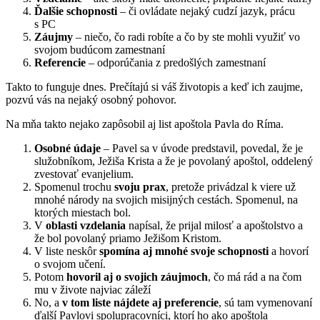
Ďalšie schopnosti
– či ovládate nejaký cudzí jazyk, prácu
s PC
Záujmy
– niečo, čo radi robíte a čo by ste mohli využiť vo
svojom budúcom zamestnaní
Referencie
– odporúčania z predošlých zamestnaní
Takto to funguje dnes. Prečítajú si váš životopis a keď ich zaujme,
pozvú vás na nejaký osobný pohovor.
Na mňa takto nejako zapôsobil aj list apoštola Pavla do Ríma.
Osobné údaje
– Pavel sa v úvode predstavil, povedal, že je
služobníkom, Ježiša Krista a že je povolaný apoštol, oddelený
zvestovať evanjelium.
Spomenul trochu
svoju prax
, pretože privádzal k viere už
mnohé národy na svojich misijných cestách. Spomenul, na
ktorých miestach bol.
V
oblasti vzdelania
napísal, že prijal milosť a apoštolstvo a
že bol povolaný priamo Ježišom Kristom.
V liste neskôr
spomína aj mnohé svoje schopnosti
a hovorí
o svojom učení.
Potom
hovoril aj o svojich záujmoch
, čo má rád a na čom
mu v živote najviac záleží
No, a
v tom liste nájdete aj preferencie
, sú tam vymenovaní
ďalší Pavlovi spolupracovníci, ktorí ho ako apoštola