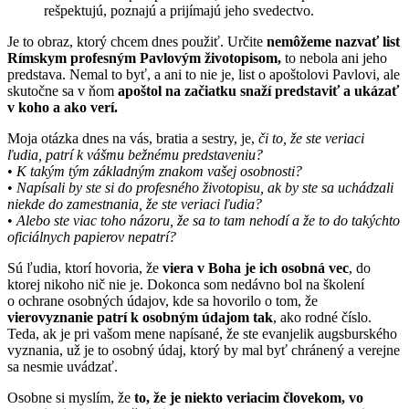
rešpektujú, poznajú a prijímajú jeho svedectvo.
Je to obraz, ktorý chcem dnes použiť. Určite
nemôžeme nazvať list
Rímskym profesným Pavlovým životopisom,
to nebola ani jeho
predstava. Nemal to byť, a ani to nie je, list o apoštolovi Pavlovi, ale
skutočne sa v ňom
apoštol na začiatku snaží predstaviť a ukázať
v koho a ako verí.
Moja otázka dnes na vás, bratia a sestry, je,
či to, že ste veriaci
ľudia, patrí k vášmu bežnému predstaveniu?
•
K takým tým základným znakom vašej osobnosti?
•
Napísali by ste si do profesného životopisu, ak by ste sa uchádzali
niekde do zamestnania, že ste veriaci ľudia?
•
Alebo ste viac toho názoru, že sa to tam nehodí a že to do takýchto
oficiálnych papierov nepatrí?
Sú ľudia, ktorí hovoria, že
viera v Boha je ich osobná vec
, do
ktorej nikoho nič nie je. Dokonca som nedávno bol na školení
o ochrane osobných údajov, kde sa hovorilo o tom, že
vierovyznanie patrí k osobným údajom tak
, ako rodné číslo.
Teda, ak je pri vašom mene napísané, že ste evanjelik augsburského
vyznania, už je to osobný údaj, ktorý by mal byť chránený a verejne
sa nesmie uvádzať.
Osobne si myslím, že
to, že je niekto veriacim človekom, vo