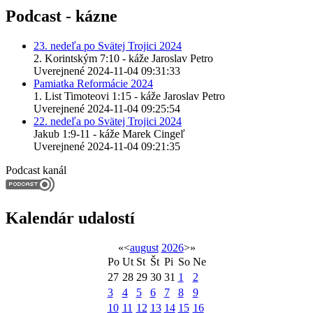
Podcast - kázne
23. nedeľa po Svätej Trojici 2024
2. Korintským 7:10 - káže Jaroslav Petro
Uverejnené 2024-11-04 09:31:33
Pamiatka Reformácie 2024
1. List Timoteovi 1:15 - káže Jaroslav Petro
Uverejnené 2024-11-04 09:25:54
22. nedeľa po Svätej Trojici 2024
Jakub 1:9-11 - káže Marek Cingeľ
Uverejnené 2024-11-04 09:21:35
Podcast kanál
Kalendár udalostí
«
<
august
2026
>
»
Po
Ut
St
Št
Pi
So
Ne
27
28
29
30
31
1
2
3
4
5
6
7
8
9
10
11
12
13
14
15
16