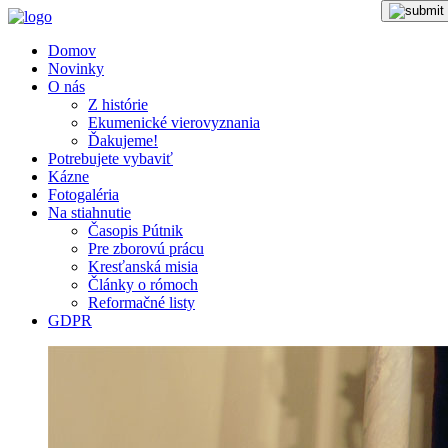
Domov
Novinky
O nás
Z histórie
Ekumenické vierovyznania
Ďakujeme!
Potrebujete vybaviť
Kázne
Fotogaléria
Na stiahnutie
Časopis Pútnik
Pre zborovú prácu
Kresťanská misia
Články o rómoch
Reformačné listy
GDPR