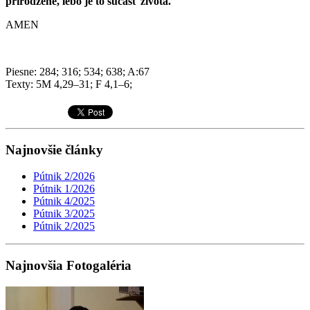
prirodzene, lebo je to súčasť života.
AMEN
Piesne: 284; 316; 534; 638; A:67
Texty: 5M 4,29–31; F 4,1–6;
Najnovšie články
Pútnik 2/2026
Pútnik 1/2026
Pútnik 4/2025
Pútnik 3/2025
Pútnik 2/2025
Najnovšia Fotogaléria