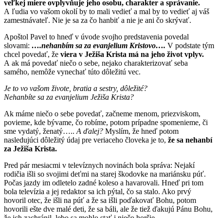
veľkej miere ovplyvňuje jeho osobu, charakter a správanie.
A ľudia vo vašom okolí by to mali vedieť a mal by to vedieť aj váš
zamestnávateľ. Nie je sa za čo hanbiť a nie je ani čo skrývať.
Apoštol Pavel to hneď v úvode svojho predstavenia povedal
slovami:
….nehanbím sa za evanjelium Kristovo….
V podstate tým
chcel povedať, že
viera v Ježiša Krista má na jeho život vplyv.
A ak má povedať niečo o sebe, nejako charakterizovať seba
samého, nemôže vynechať túto dôležitú vec.
Je to vo vašom živote, bratia a sestry, dôležité?
Nehanbíte sa za evanjelium Ježiša Krista?
Ak máme niečo o sebe povedať, začneme menom, priezviskom,
povieme, kde bývame, čo robíme, potom prípadne spomenieme, či
sme vydatý, ženatý…..
A ďalej?
Myslím, že hneď potom
nasledujúci dôležitý údaj pre veriaceho človeka je to,
že sa nehanbí
za Ježiša Krista.
Pred pár mesiacmi v televíznych novinách bola správa: Nejakí
rodičia išli so svojimi deťmi na starej škodovke na mariánsku púť.
Počas jazdy im odletelo zadné koleso a havarovali. Hneď pri tom
bola televízia a jej redaktor sa ich pýtal, čo sa stalo. Ako prvý
hovoril otec, že išli na púť a že sa išli poďakovať Bohu, potom
hovorili ešte dve malé deti, že sa báli, ale že tiež ďakujú Pánu Bohu,
že ich zachránil, lebo sa mohlo stať i niečo horšie.