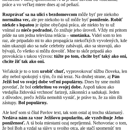
práce a vo veľkej miere dnes aj od peňazí.
Rozprávať sa na ulici s bezdomovcom
môže byť pre niekoho
normálna vec,
ale pre niekoho to už môže byť
poníženie. Robiť
niekde s lopatou
je úplne obyčajná práca, ale niekto by to už
vnímal za
niečo podradné,
čo znižuje jeho úroveň. Vždy mi pritom
príde na um jedna televízna relácia –
smotánka.
Videl som to len
raz, ale pripadalo mi to ako propagácia niekoľkých vyvolených, kde
nám ukazujú ako sa naše celebrity zabávajú, ako sa stravujú, ako
bývajú, čo všetko si môžu dovoliť. Mne to skôr pripadá ako
provokácia s takou výzvou:
túžte po tom, chcite byť taký ako oni,
chcite žiť tak ako oni.
Veľakrát je to o tom
urobiť chuť,
vyprovokovať túžbu človeka, len
aby nebol spokojný s tým, čo má teraz. Na druhej strane, aj
Pán
Ježiš bol vo svojej dobe veľmi populárny.
Dnes by sme mohli
povedať, že bol
celebritou vo svojej dobe.
Aspoň takou ako
vtedajšia židovská vrchnosť farizeji, zákonníci a sadukaji. Jeden
z dôvodov, prečo Ježiša nemohli vystáť, je práve to, že za ním išli
zástupy.
Bol populárny.
Ale keď som si čítal Pavlov text, tak som ostal aj trochu sklamaný.
Nedáva nám za vzor Ježišovu popularitu, ale vyzdvihuje Jeho
poníženosť.
A tá bola miestami ozaj nepríjemná. Nehovoriac o tom,
že bol Boh a vzdal sa slávy u svojho otca, ale stačí spomenúť ten