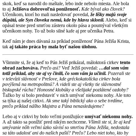
skok, keď sa narodil do maštale, lebo inde nebolo miesta. Ale bola
to aj
Ježišova dobrovoľná poníženosť.
Kde býval ako človek?
Učeníkom, ktorí ho mali nasledovať povedal,
že líšky majú svoje
dúpätá, ale Syn človeka nemá, kde by hlavu sklonil.
Alebo, keď si
opásal tesne pred smrťou zásteru okolo pása a poumýval všetkým
učeníkom nohy. To už bolo silné kafe aj pre učeníka Petra.
Keď nám je dnes dávaná za príklad poníženosť Pána Ježiša Krista,
tak
aj takáto práca by mala byť našou úlohou.
Všimnite si, že aj keď to Pán Ježiš prikázal, máloktorá cirkev
tento
obrad zachováva.
Prečo asi?
Veď Ježiš povedal:
…dal som vám
totiž príklad, aby ste aj vy činili, čo som vám ja učinil.
Pozerali ste
v televízii slávnosť v Prešove, kde gréckokatolícka cirkev bola
povýšená na metropolitnú? A videli ste aj všetky tie slávnostné
biskupské rúcha? Honosné klobúky a všelijaké pozlátené ozdoby?
Ťažko by si bolo predstaviť v nich umývať niekomu nohy. Ale toto
sa týka aj našej cirkvi.
Ak sme taký biblický ako o sebe tvrdíme,
prečo príklad nášho Majstra a Pána nenasledujeme?
Lebo aj v cirkvi by bolo veľmi ponižujúce
umývať niekomu nohy.
A až takto sa ponížiť pred nikým nechceme.
Všimli ste si, že aj keď
umývanie nôh veľmi úzko súvisí so smrťou Pána Ježiša, nedostala
sa táto udalosť ani do našich pašií? Prečo? Lebo niet toho, kto by