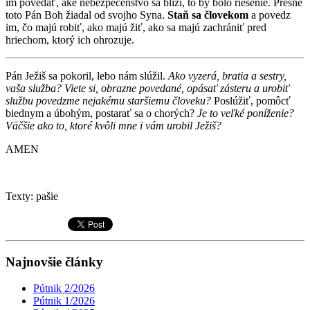
im povedať, aké nebezpečenstvo sa blíži, to by bolo riešenie. Presne
toto Pán Boh žiadal od svojho Syna.
Staň sa človekom
a povedz
im, čo majú robiť, ako majú žiť, ako sa majú zachrániť pred
hriechom, ktorý ich ohrozuje.
Pán Ježiš sa pokoril, lebo nám slúžil.
Ako vyzerá, bratia a sestry,
vaša služba?
Viete si, obrazne povedané, opásať zásteru a urobiť
službu povedzme nejakému staršiemu človeku?
Poslúžiť, pomôcť
biednym a úbohým, postarať sa o chorých?
Je to veľké poníženie?
Väčšie ako to, ktoré kvôli mne i vám urobil Ježiš?
AMEN
Texty: pašie
Najnovšie články
Pútnik 2/2026
Pútnik 1/2026