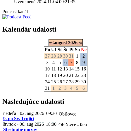
Uverejnené 2024-11-04 09:21:35
Podcast kanál
Kalendár udalostí
«
<
august
2026
>
»
Po
Ut
St
Št
Pi
So
Ne
27
28
29
30
31
1
2
3
4
5
6
7
8
9
10
11
12
13
14
15
16
17
18
19
20
21
22
23
24
25
26
27
28
29
30
31
1
2
3
4
5
6
Nasledujúce udalosti
nedeľa - 02. aug 2026
09:30
Obišovce
9. po Sv. Trojici
štvrtok - 06. aug 2026
18:00
Obišovce - fara
Stretnutie mužov