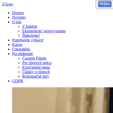
Domov
Novinky
O nás
Z histórie
Ekumenické vierovyznania
Ďakujeme!
Potrebujete vybaviť
Kázne
Fotogaléria
Na stiahnutie
Časopis Pútnik
Pre zborovú prácu
Kresťanská misia
Články o rómoch
Reformačné listy
GDPR