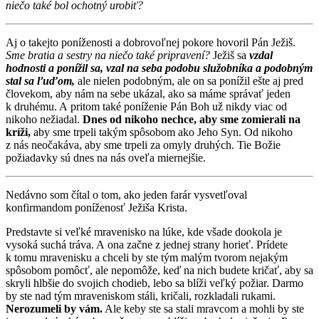
niečo také bol ochotný urobiť?
Aj o takejto poníženosti a dobrovoľnej pokore hovoril Pán Ježiš.
Sme bratia a sestry na niečo také pripravení?
Ježiš sa
vzdal
hodnosti a ponížil sa, vzal na seba podobu služobníka a podobným
stal sa ľuďom,
ale nielen podobným, ale on sa ponížil ešte aj pred
človekom, aby nám na sebe ukázal, ako sa máme správať jeden
k druhému. A pritom také poníženie Pán Boh už nikdy viac od
nikoho nežiadal.
Dnes od nikoho nechce, aby sme zomierali na
kríži,
aby sme trpeli takým spôsobom ako Jeho Syn. Od nikoho
z nás neočakáva, aby sme trpeli za omyly druhých. Tie Božie
požiadavky sú dnes na nás oveľa miernejšie.
Nedávno som čítal o tom, ako jeden farár vysvetľoval
konfirmandom poníženosť Ježiša Krista.
Predstavte si veľké mravenisko na lúke, kde všade dookola je
vysoká suchá tráva. A ona začne z jednej strany horieť. Prídete
k tomu mravenisku a chceli by ste tým malým tvorom nejakým
spôsobom pomôcť, ale nepomôže, keď na nich budete kričať, aby sa
skryli hlbšie do svojich chodieb, lebo sa blíži veľký požiar. Darmo
by ste nad tým mraveniskom stáli, kričali, rozkladali rukami.
Nerozumeli by vám.
Ale keby ste sa stali mravcom a mohli by ste