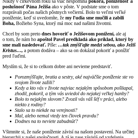
Nikdy v cirkevnom roku sa viac nespomína
pokora, poníženosť a
poslušnosť Pána Ježiša
ako v pôste. V podstate sme o tom
rozprávali počas našich pôstnych večierní. Bolo to veľmi veľké
poníženie, keď si uvedomíte, že
my ľudia sme mučili a zabili
Boha,
Božieho Syna, ktorý má moc nad našimi životmi.
Chcel by som preto
dnes hovoriť o Ježišovom ponížení,
ale aj
o tom, že nám ho
apoštol Pavel predkladá ako príklad, ktorý by
sme mali nasledovať.
Píše:
…tak zmýšľajte medzi sebou, ako Ježiš
Kristus…,
a potom dodáva – ako sa on dokázal pokoriť a ponížiť
pred ľuďmi.
Myslím si, že si to celkom dobre ani nevieme predstaviť.
Porozmýšľajte, bratia a sestry, aké najväčšie poníženie ste vo
svojom živote zažili?
Kedy a kto vás v živote najviac nejakým spôsobom pošliapal,
zhodil, pokoril, a tým vás uviedol do nejakej veľkej hanby?
Bolo to nejakým slovom? Zvozil vás váš šéf v práci, alebo
niekto z rodiny?
Stalo sa to niekde na verejnosti?
Mal, alebo nemal vtedy ten človek pravdu?
Dodnes na to neviete zabudnúť?
Všimnite si, že naše poníženie závisí na našom postavení. Na určitej
hierarchii v našej spoločnosti. A tá je zase závislá od vzdelania,