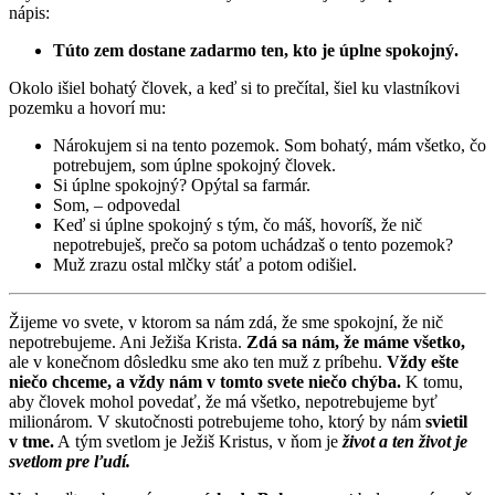
nápis:
Túto zem dostane zadarmo ten, kto je úplne spokojný.
Okolo išiel bohatý človek, a keď si to prečítal, šiel ku vlastníkovi
pozemku a hovorí mu:
Nárokujem si na tento pozemok. Som bohatý, mám všetko, čo
potrebujem, som úplne spokojný človek.
Si úplne spokojný? Opýtal sa farmár.
Som, – odpovedal
Keď si úplne spokojný s tým, čo máš, hovoríš, že nič
nepotrebuješ, prečo sa potom uchádzaš o tento pozemok?
Muž zrazu ostal mlčky stáť a potom odišiel.
Žijeme vo svete, v ktorom sa nám zdá, že sme spokojní, že nič
nepotrebujeme. Ani Ježiša Krista.
Zdá sa nám, že máme všetko,
ale v konečnom dôsledku sme ako ten muž z príbehu.
Vždy ešte
niečo chceme, a vždy nám v tomto svete niečo chýba.
K tomu,
aby človek mohol povedať, že má všetko, nepotrebujeme byť
milionárom. V skutočnosti potrebujeme toho, ktorý by nám
svietil
v tme.
A tým svetlom je Ježiš Kristus, v ňom je
život a ten život je
svetlom pre ľudí.