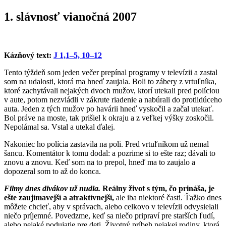
1. slávnosť vianočná 2007
Kázňový text:
J 1,1–5, 10–12
Tento týždeň som jeden večer prepínal programy v televízii a zastal
som na udalosti, ktorá ma hneď zaujala. Boli to zábery z vrtuľníka,
ktoré zachytávali nejakých dvoch mužov, ktorí utekali pred políciou
v aute, potom nezvládli v zákrute riadenie a nabúrali do protiidúceho
auta. Jeden z tých mužov po havárii hneď vyskočil a začal utekať.
Bol práve na moste, tak prišiel k okraju a z veľkej výšky zoskočil.
Nepolámal sa. Vstal a utekal ďalej.
Nakoniec ho polícia zastavila na poli. Pred vrtuľníkom už nemal
šancu. Komentátor k tomu dodal: a pozrime si to ešte raz; dávali to
znovu a znovu. Keď som na to prepol, hneď ma to zaujalo a
dopozeral som to až do konca.
Filmy dnes divákov už nudia.
Reálny život s tým, čo prináša, je
ešte zaujímavejší a atraktívnejší,
ale iba niektoré časti. Ťažko dnes
môžete chcieť, aby v správach, alebo celkovo v televízii odvysielali
niečo príjemné. Povedzme, keď sa niečo pripraví pre starších ľudí,
alebo nejaké podujatie pre deti. Životný príbeh nejakej rodiny, ktorá