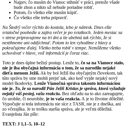
Najprv, čo musím do Vianoc stihnúť v práci, pretože všade
bude zhon a nikto už nebude poriadne robiť.
Potom, čo všetko ešte musím kúpiť.
Čo všetko ešte treba pripraviť.
Na Štedrý večer rýchlo do kostola, lebo je nátresk. Dnes ešte
sviatočné poobedie a zajtra večer je po sviatkoch. Jeden mesiac sa
v strese pripravujeme na tri dni a tie ubehnú tak rýchlo, že si
nestihneme ani oddýchnuť. Potom to len vyhodíme z hlavy a
pokračujeme ďalej. Všetko treba robiť v tempe. Nemôžeme všetko
uchovávať v hlave, veď informácií je čoraz viac.
Toto je dnes úplne bežný postup. Lenže to,
čo sa na Vianoce stalo,
nie je iba obyčajná informácia o tom, že sa narodilo nejaké
dieťa menom Ježiš.
Ak by bol Ježiš iba obyčajným človekom, tak
túto správu by sme mohli prejsť tak, ako keď vyjde nejaký nový
model škodovky.
Lenže Vianočná správa takouto informáciou
nie je.
To, že sa narodil Pán Ježiš Kristus je správa, ktorá vyžaduje
nejaký váš postoj, vašu reakciu.
Bez ohľadu na to ako zareagujete,
čo urobíte, či neurobíte,
je to vaša reakcia.
A je to životne dôležité.
Vypočujte si teda informáciu nie síce z TASR, nie je z dneška, ani
zo včerajška. Je to trošku staršia správa, ale je veľmi dôležitá.
Evanjelista Ján píše:
TEXT: J 1,1–5, 10–12