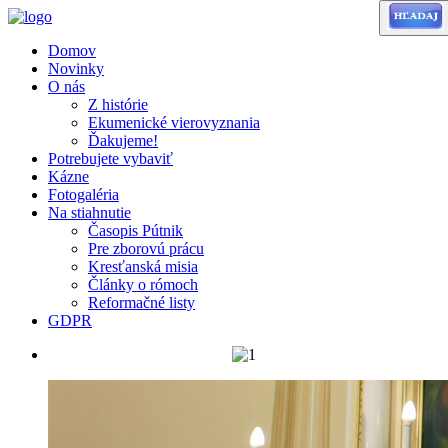
Domov
Novinky
O nás
Z histórie
Ekumenické vierovyznania
Ďakujeme!
Potrebujete vybaviť
Kázne
Fotogaléria
Na stiahnutie
Časopis Pútnik
Pre zborovú prácu
Kresťanská misia
Články o rómoch
Reformačné listy
GDPR