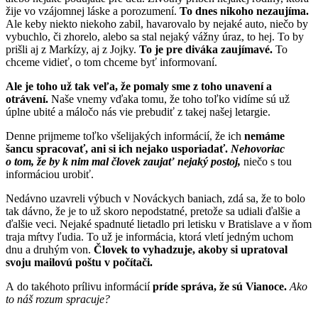
žije vo vzájomnej láske a porozumení.
To dnes nikoho nezaujíma.
Ale keby niekto niekoho zabil, havarovalo by nejaké auto, niečo by
vybuchlo, či zhorelo, alebo sa stal nejaký vážny úraz, to hej. To by
prišli aj z Markízy, aj z Jojky.
To je pre diváka zaujímavé.
To
chceme vidieť, o tom chceme byť informovaní.
Ale je toho už tak veľa, že pomaly sme z toho unavení a
otrávení.
Naše vnemy vďaka tomu, že toho toľko vidíme sú už
úplne ubité a máločo nás vie prebudiť z takej našej letargie.
Denne prijmeme toľko všelijakých informácií, že ich
nemáme
šancu spracovať, ani si ich nejako usporiadať.
Nehovoriac
o tom, že by k nim mal človek zaujať nejaký postoj,
niečo s tou
informáciou urobiť.
Nedávno uzavreli výbuch v Nováckych baniach, zdá sa, že to bolo
tak dávno, že je to už skoro nepodstatné, pretože sa udiali ďalšie a
ďalšie veci. Nejaké spadnuté lietadlo pri letisku v Bratislave a v ňom
traja mŕtvy ľudia. To už je informácia, ktorá vletí jedným uchom
dnu a druhým von.
Človek to vyhadzuje, akoby si upratoval
svoju mailovú poštu v počítači.
A do takéhoto prílivu informácií
príde správa, že sú Vianoce.
Ako
to náš rozum spracuje?