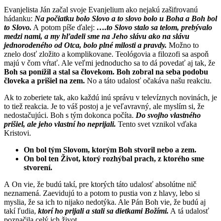
Evanjelista Ján začal svoje Evanjelium ako nejakú zašifrovanú
hádanku:
Na počiatku bolo Slovo a to slovo bolo u Boha a Boh bol
to Slovo.
A potom píše ďalej:
….to Slovo stalo sa telom, prebývalo
medzi nami, a my hľadeli sme na Jeho slávu ako na slávu
jednorodeného od Otca, bolo plné milosti a pravdy.
Možno to
znelo dosť zložito a komplikovane. Teológovia a filozofi sa aspoň
majú v čom vŕtať. Ale veľmi jednoducho sa to dá povedať aj tak, že
Boh sa ponížil a stal sa človekom. Boh zobral na seba podobu
človeka a prišiel na zem.
No a táto udalosť očakáva našu reakciu.
Ak to zoberiete tak, ako každú inú správu v televíznych novinách, je
to tiež reakcia. Je to váš postoj a je veľavravný, ale myslím si, že
nedostačujúci. Boh s tým dokonca počíta.
Do svojho vlastného
prišiel, ale jeho vlastní ho neprijali.
Tento svet vznikol vďaka
Kristovi.
On bol tým Slovom, ktorým Boh stvoril nebo a zem.
On bol ten Život, ktorý rozhýbal prach, z ktorého sme
stvorení.
A On vie, že budú takí, pre ktorých táto udalosť absolútne nič
neznamená. Zaevidujú to a potom to pustia von z hlavy, lebo si
myslia, že sa ich to nijako nedotýka. Ale Pán Boh vie, že budú aj
takí ľudia,
ktorí ho prijali a stali sa dietkami Božími.
A tá udalosť
poznačila celý ich život.