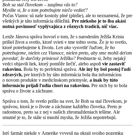
Boh sa stal človekom – zaujíma vás to?
Myslíte si, že o tom potrebujete niečo vedieť?
Počas Vianoc sú naše kostoly plné (plnšie), ale to neznamená, že pre
všetkých je táto informácia dôležitá.
Pre niekoho je to iba akási
nutná povinnosť vyplývajúca z rôznych tradícií, nič viac.
Lenže Jánova správa hovorí o tom, že s narodením Ježiša Krista
prišiel život a svetlo, ktoré svieti v tme tohto sveta. Že je to svetlo,
ktoré potrebujeme k životu.
Len ako vysvetliť ľuďom, že ho
potrebujeme, nielen cez Vianoce, nielen preto, aby sme mohli deťom
povedať, že darčeky priniesol Ježiško?
Predstavte si, žeby nejaký
vedci objavili liek, ktorý pomôže liečiť, alebo aspoň
vie zastaviť
rakovinu.
Bola by to perfektná správa.
Ale iný by bol postoj ľudí
zdravých,
pre ktorých by táto informácia bola iba informáciou
o novom produkte v medicínskom priemysle,
a inak by túto
informáciu prijali ľudia chorí na rakovinu.
Pre nich by to bola
správa o živote a záchrane.
Správa o tom, že svetlo prišlo na svet, že Boh sa stal človekom, je
správou, ktorá je o živote a záchrane každého človeka. Preto je
radostnou, preto sa z nej v našich zhromaždeniach tešíme. Ale
smutné je to, že stále si mnohí myslia, že Ježiša nepotrebujú.
Istý farmár niekde v Amerike vyvesil na okraji svojho pozemku