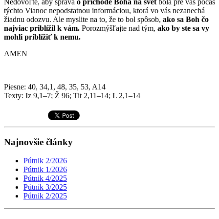
Nedovoľte, aby správa
o príchode Boha na svet
bola pre vás počas
týchto Vianoc nepodstatnou informáciou, ktorá vo vás nezanechá
žiadnu odozvu. Ale myslite na to, že to bol spôsob,
ako sa Boh čo
najviac priblížil k vám.
Porozmýšľajte nad tým,
ako by ste sa vy
mohli priblížiť k nemu.
AMEN
Piesne: 40, 34,1, 48, 35, 53, A14
Texty: Iz 9,1–7; Ž 96; Tit 2,11–14; L 2,1–14
Najnovšie články
Pútnik 2/2026
Pútnik 1/2026
Pútnik 4/2025
Pútnik 3/2025
Pútnik 2/2025