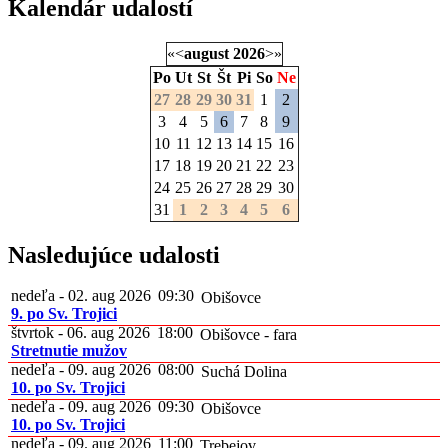
Kalendár udalostí
«
<
august
2026
>
»
Po
Ut
St
Št
Pi
So
Ne
27
28
29
30
31
1
2
3
4
5
6
7
8
9
10
11
12
13
14
15
16
17
18
19
20
21
22
23
24
25
26
27
28
29
30
31
1
2
3
4
5
6
Nasledujúce udalosti
nedeľa - 02. aug 2026
09:30
Obišovce
9. po Sv. Trojici
štvrtok - 06. aug 2026
18:00
Obišovce - fara
Stretnutie mužov
nedeľa - 09. aug 2026
08:00
Suchá Dolina
10. po Sv. Trojici
nedeľa - 09. aug 2026
09:30
Obišovce
10. po Sv. Trojici
nedeľa - 09. aug 2026
11:00
Trebejov