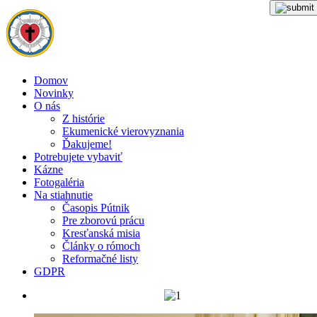
Domov
Novinky
O nás
Z histórie
Ekumenické vierovyznania
Ďakujeme!
Potrebujete vybaviť
Kázne
Fotogaléria
Na stiahnutie
Časopis Pútnik
Pre zborovú prácu
Kresťanská misia
Články o rómoch
Reformačné listy
GDPR