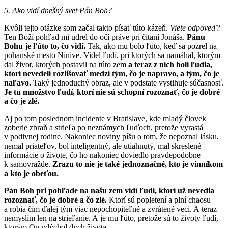
5. Ako vidí dnešný svet Pán Boh?
Kvôli tejto otázke som začal takto písať túto kázeň.
Viete odpoveď?
Ten Boží pohľad mi udrel do očí práve pri čítaní Jonáša.
Pánu
Bohu je ľúto to, čo vidí.
Tak, ako mu bolo ľúto, keď sa pozrel na
pohanské mesto Ninive. Videl ľudí, pri ktorých sa namáhal, ktorým
dal život, ktorých postavil na túto zem
a teraz z nich boli ľudia,
ktorí nevedeli rozlišovať medzi tým, čo je napravo, a tým, čo je
naľavo.
Taký jednoduchý obraz, ale v podstate vystihuje súčasnosť.
Je tu množstvo ľudí, ktorí nie sú schopní rozoznať, čo je dobré
a čo je zlé.
Aj po tom poslednom incidente v Bratislave, kde mladý človek
zoberie zbraň a strieľa po neznámych ľuďoch, pretože vyrastá
v podivnej rodine. Nakoniec noviny píšu o tom, že nepoznal lásku,
nemal priateľov, bol inteligentný, ale utiahnutý, mal skreslené
informácie o živote, čo ho nakoniec doviedlo pravdepodobne
k samovražde.
Zrazu to nie je také jednoznačné, kto je vinníkom
a kto je obeťou.
Pán Boh pri pohľade na našu zem vidí ľudí, ktorí už nevedia
rozoznať, čo je dobré a čo zlé.
Ktorí sú popletení a plní chaosu
a robia čím ďalej tým viac nepochopiteľné a zvrátené veci. A teraz
nemyslím len na strieľanie. A je mu ľúto, pretože sú to životy ľudí,
ktorým On vdýchol dych života.