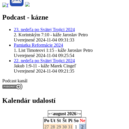
Podcast - kázne
23. nedeľa po Svätej Trojici 2024
2. Korintským 7:10 - káže Jaroslav Petro
Uverejnené 2024-11-04 09:31:33
Pamiatka Reformácie 2024
1. List Timoteovi 1:15 - káže Jaroslav Petro
Uverejnené 2024-11-04 09:25:54
22. nedeľa po Svätej Trojici 2024
Jakub 1:9-11 - káže Marek Cingeľ
Uverejnené 2024-11-04 09:21:35
Podcast kanál
Kalendár udalostí
«
<
august
2026
>
»
Po
Ut
St
Št
Pi
So
Ne
27
28
29
30
31
1
2