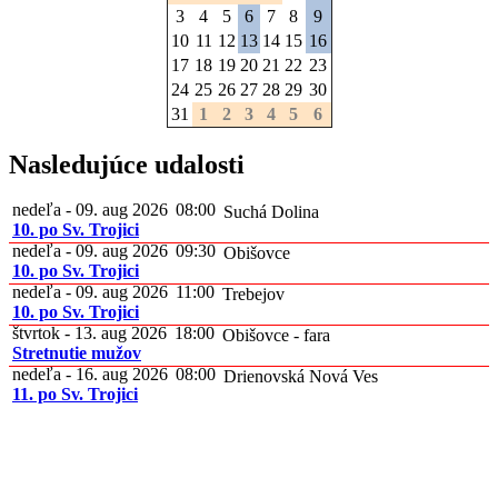
3
4
5
6
7
8
9
10
11
12
13
14
15
16
17
18
19
20
21
22
23
24
25
26
27
28
29
30
31
1
2
3
4
5
6
Nasledujúce udalosti
nedeľa - 09. aug 2026
08:00
Suchá Dolina
10. po Sv. Trojici
nedeľa - 09. aug 2026
09:30
Obišovce
10. po Sv. Trojici
nedeľa - 09. aug 2026
11:00
Trebejov
10. po Sv. Trojici
štvrtok - 13. aug 2026
18:00
Obišovce - fara
Stretnutie mužov
nedeľa - 16. aug 2026
08:00
Drienovská Nová Ves
11. po Sv. Trojici