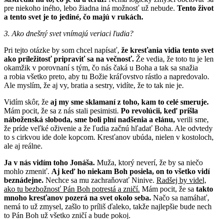
pre niekoho iného, lebo žiadna iná možnosť už nebude.
Tento život
a tento svet je to jediné, čo majú v rukách.
3. Ako dnešný svet vnímajú veriaci ľudia?
Pri tejto otázke by som chcel napísať,
že kresťania vidia tento svet
ako príležitosť pripraviť sa na večnosť.
Že vedia, že toto tu je len
okamžik v porovnaní s tým, čo nás čaká u Boha a tak sa snažia
a robia všetko preto, aby tu Božie kráľovstvo rástlo a napredovalo.
Ale myslím, že aj vy, bratia a sestry, vidíte, že to tak nie je.
Vidím skôr, že
aj my sme sklamaní z toho, kam to celé smeruje.
Mám pocit, že sa z nás stali pesimisti.
Po revolúcii, keď prišla
náboženská sloboda, sme boli plní nadšenia a elánu,
verili sme,
že príde veľké oživenie a že ľudia začnú hľadať Boha. Ale odvtedy
to s cirkvou ide dole kopcom. Kresťanov ubúda, nielen v kostoloch,
ale aj reálne.
Ja v nás vidím toho Jonáša.
Muža, ktorý neverí, že by sa niečo
mohlo zmeniť.
Aj keď ho niekam Boh posiela, on to všetko vidí
beznádejne.
Nechce sa mu zachraňovať Ninive.
Radšej by videl,
ako tu bezbožnosť Pán Boh potrestá a zničí.
Mám pocit, že sa
takto
mnoho kresťanov pozerá na svet okolo seba.
Načo sa namáhať,
nemá to už zmysel, zašlo to príliš ďaleko, takže najlepšie bude nech
to Pán Boh už všetko zničí a bude pokoj.