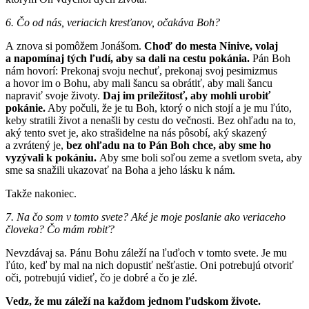
6. Čo od nás, veriacich kresťanov, očakáva Boh?
A znova si pomôžem Jonášom.
Choď do mesta Ninive, volaj
a napomínaj tých ľudí, aby sa dali na cestu pokánia.
Pán Boh
nám hovorí: Prekonaj svoju nechuť, prekonaj svoj pesimizmus
a hovor im o Bohu, aby mali šancu sa obrátiť, aby mali šancu
napraviť svoje životy.
Daj im príležitosť, aby mohli urobiť
pokánie.
Aby počuli, že je tu Boh, ktorý o nich stojí a je mu ľúto,
keby stratili život a nenašli by cestu do večnosti. Bez ohľadu na to,
aký tento svet je, ako strašidelne na nás pôsobí, aký skazený
a zvrátený je,
bez ohľadu na to Pán Boh chce, aby sme ho
vyzývali k pokániu.
Aby sme boli soľou zeme a svetlom sveta, aby
sme sa snažili ukazovať na Boha a jeho lásku k nám.
Takže nakoniec.
7. Na čo som v tomto svete? Aké je moje poslanie ako veriaceho
človeka? Čo mám robiť?
Nevzdávaj sa. Pánu Bohu záleží na ľuďoch v tomto svete. Je mu
ľúto, keď by mal na nich dopustiť nešťastie. Oni potrebujú otvoriť
oči, potrebujú vidieť, čo je dobré a čo je zlé.
Vedz, že mu záleží na každom jednom ľudskom živote.