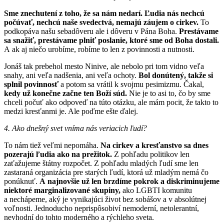
Sme znechutení z toho, že sa nám nedarí. Ľudia nás nechcú
počúvať, nechcú naše svedectvá, nemajú záujem o cirkev.
To
podkopáva našu sebadôveru ale i dôveru v Pána Boha.
Prestávame
sa snažiť, prestávame plniť poslanie, ktoré sme od Boha dostali.
A ak aj niečo urobíme, robíme to len z povinnosti a nutnosti.
Jonáš tak prebehol mesto Ninive, ale nebolo pri tom vidno veľa
snahy, ani veľa nadšenia, ani veľa ochoty.
Bol donútený, takže si
splnil povinnosť
a potom sa vrátil k svojmu pesimizmu. Čakal,
kedy už konečne začne ten Boží súd.
Nie je to asi to, čo by sme
chceli počuť ako odpoveď na túto otázku, ale mám pocit, že takto to
medzi kresťanmi je. Ale poďme ešte ďalej.
4. Ako dnešný svet vníma nás veriacich ľudí?
To nám tiež veľmi nepomáha.
Na cirkev a kresťanstvo sa dnes
pozerajú ľudia ako na prežitok.
Z pohľadu politikov len
zaťažujeme štátny rozpočet. Z pohľadu mladých ľudí sme len
zastaraná organizácia pre starých ľudí, ktorá už mladým nemá čo
ponúknuť.
A najnovšie už len brzdíme pokrok a diskriminujeme
niektoré marginalizované skupiny,
ako LGBTI komunitu
a nechápeme, aký je vynikajúci život bez sobášov a v absolútnej
voľnosti. Jednoducho neprispôsobiví nemoderní, netolerantní,
nevhodní do tohto moderného a rýchleho sveta.