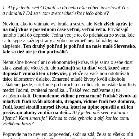
1. Aký je tento svet? Oplatí sa do neho ešte vôbec investovať čas
a námahu? Dá sa v tom svete vidieť ešte niečo dobré?
Neviem, ako to vnímate vy, bratia a sestry, ale
tých zlých správ je
na môj vkus v poslednom čase veľmi, veľmi veľa.
Privádzajú
mnoho ľudí do depresie. Jedna vec je to, čo prichádza zo sveta, kde
sa to sype z každej strany a vôbec nevidieť nejakú nádej na
zlepšenie.
Ten druhý pohľad je pohľad na naše malé Slovensko,
kde sa tiež nie je čím pochváliť.
Nemusíme hovoriť ani o ekonomickej kríze, tá je sama o sebe dosť
zlá a zasahuje všetkých, ale
začínajú sa tu diať veci, ktoré sme
doposiaľ vnímali len z televízie,
pretože sa väčšinou odohrávali
tisíce kilometrov ďaleko. Zmarené mladé životy kvôli alkoholu
a šialenej jazde, strieľanie po baroch a na uliciach, neustále konflikty
medzi ľuďmi, zvrátená morálka... Ťažké veci zažívame aj tu
v našom okolí.
Dennodenne vidíme premárnené ľudské životy aj
mladých ľudí kvôli alkoholu, drogám, vidíme ľudí bez domova,
ľudí, ktorí stratili zmysel života, ktorí sa úplne opustili a už len
prežívajú akoby zo dňa na deň...
Aký je ten náš svet, v ktorom
žijeme? Kam smeruje? Kde sa to celé
vybralo a aký koniec tomu
všetkému hrozí?
Popravde na to neviem odpovedať, skôr sa zdá, že sa to všetko rúti