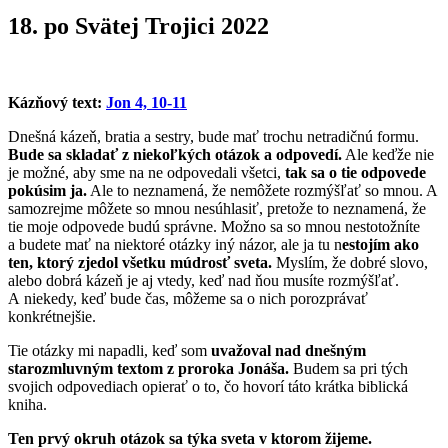
18. po Svätej Trojici 2022
Kázňový text:
Jon 4, 10-11
Dnešná kázeň, bratia a sestry, bude mať trochu netradičnú formu.
Bude sa skladať z niekoľkých otázok a odpovedí.
Ale keďže nie
je možné, aby sme na ne odpovedali všetci,
tak sa o tie odpovede
pokúsim ja.
Ale to neznamená, že nemôžete rozmýšľať so mnou. A
samozrejme môžete so mnou nesúhlasiť, pretože to neznamená, že
tie moje odpovede budú správne. Možno sa so mnou nestotožníte
a budete mať na niektoré otázky iný názor, ale ja tu n
estojím ako
ten, ktorý zjedol všetku múdrosť sveta.
Myslím, že dobré slovo,
alebo dobrá kázeň je aj vtedy, keď nad ňou musíte rozmýšľať.
A niekedy, keď bude čas, môžeme sa o nich porozprávať
konkrétnejšie.
Tie otázky mi napadli, keď som
uvažoval nad dnešným
starozmluvným textom z proroka Jonáša.
Budem sa pri tých
svojich odpovediach opierať o to, čo hovorí táto krátka biblická
kniha.
Ten prvý okruh otázok sa týka sveta v ktorom žijeme.