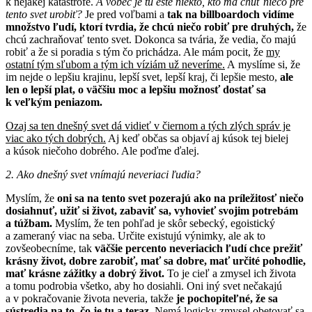
k nejakej katastrofe.
A vôbec je tu ešte niekto, kto má chuť niečo pre
tento svet urobiť?
Je pred voľbami a
tak na billboardoch vidíme
množstvo ľudí, ktorí tvrdia, že chcú niečo robiť pre druhých,
že
chcú zachraňovať tento svet. Dokonca sa tvária, že vedia, čo majú
robiť a že si poradia s tým čo prichádza. Ale mám pocit, že
my
ostatní tým sľubom a tým ich víziám už neveríme.
A myslíme si, že
im nejde o lepšiu krajinu, lepší svet, lepší kraj, či lepšie mesto,
ale
len o lepší plat, o väčšiu moc a lepšiu možnosť dostať sa
k veľkým peniazom.
Ozaj sa ten dnešný svet dá vidieť v čiernom a tých zlých správ je
viac ako tých dobrých.
Aj keď občas sa objaví aj kúsok tej bielej
a kúsok niečoho dobrého. Ale poďme ďalej.
2. Ako dnešný svet vnímajú neveriaci ľudia?
Myslím, že
oni sa na tento svet pozerajú ako na príležitosť niečo
dosiahnuť, užiť si život, zabaviť sa, vyhovieť svojim potrebám
a túžbam.
Myslím, že ten pohľad je skôr sebecký, egoistický
a zameraný viac na seba. Určite existujú výnimky, ale ak to
zovšeobecníme, tak
väčšie percento neveriacich ľudí chce prežiť
krásny život, dobre zarobiť, mať sa dobre, mať určité pohodlie,
mať krásne zážitky a dobrý život.
To je cieľ a zmysel ich života
a tomu podrobia všetko, aby ho dosiahli. Oni iný svet nečakajú
a v pokračovanie života neveria, takže
je pochopiteľné, že sa
sústredia na to, čo je tu a teraz.
Nemá logicky zmysel obetovať sa