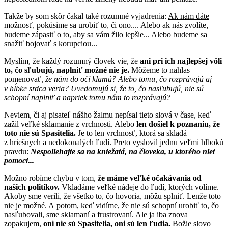
Takže by som skôr čakal také rozumné vyjadrenia:
Ak nám dáte
možnosť, pokúsime sa urobiť to, či ono.... Alebo ak nás zvolíte,
budeme zápasiť o to, aby sa vám žilo lepšie... Alebo budeme sa
snažiť bojovať s korupciou...
Myslím, že každý rozumný človek vie, že
ani pri ich najlepšej vôli
to, čo sľubujú, naplniť možné nie je.
Môžeme to nahlas
pomenovať
, že nám do očí klamú? Alebo tomu, čo rozprávajú aj
v hĺbke srdca veria? Uvedomujú si, že to, čo nasľubujú, nie sú
schopní naplniť a napriek tomu nám to rozprávajú?
Neviem, či aj pisateľ nášho žalmu nepísal tieto slová v čase, keď
zažil veľké sklamanie z vrchnosti. Alebo
len došiel k poznaniu, že
toto nie sú Spasitelia.
Je to len vrchnosť, ktorá sa skladá
z hriešnych a nedokonalých ľudí. Preto vyslovil jednu veľmi hlbokú
pravdu:
Nespoliehajte sa na kniežatá, na človeka, u ktorého niet
pomoci...
Možno robíme chybu v tom,
že máme veľké očakávania od
našich politikov.
Vkladáme veľké nádeje do ľudí, ktorých volíme.
Akoby sme verili, že všetko to, čo hovoria, môžu splniť. Lenže toto
nie je možné.
A potom, keď vidíme, že nie sú schopní urobiť to, čo
nasľubovali, sme sklamaní a frustrovaní.
Ale ja iba znova
zopakujem,
oni nie sú Spasitelia, oni sú len ľudia.
Božie slovo