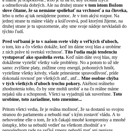
a odmeňovala dobrých. Ale na druhej strane
v tom istom Božom
slove čítame, že sa nemáme spoliehať na vrchnosť a na človeka,
lebo u neho aj tak nenájdeme pomoc. Je v tom akýsi rozpor. Na
jednej strane tu máme vlády a kráľovstvá, pod ktorými žijeme, na
druhej strane je tu upozornenie, aby sme svoje nádeje nevkladali do
týchto ľudí.
Pred voľbami je to v našom svete vždy o veľkých sľuboch,
o tom, kto a čo všetko dokáže, keď im dáme svoj hlas a urobíme
z nich práve tú svetskú vrchnosť.
Títo ľudia majú tendenciu
vystupovať ako spasitelia sveta.
Keď nám dáte svoj hlas, my
dokážeme vyriešiť všetky vaše problémy. No a potom to už ide
samo: zvýšime platy, znížime ceny energií, pohonných hmôt,
vyriešime všetky krivdy, všade prinesieme spravodlivosť, príde
dokonalá rovnosť pre všetkých atď., atď...
Mne osobne chýba
v tých všetkých sľuboch trochu pokory.
Akéhosi reálneho
zhodnotenia toho, čo by sme mohli urobiť a na čo reálne máme
nejakú silu a schopnosti. Všetci sa vyjadrujú tak suverénne.
Toto
urobíme, toto zariadime, toto zmeníme...
Pritom všetci vedia, že je reálna možnosť, že sa dostanú so svojou
stranou do parlamentu a nebudú mať s kým zostaviť vládu. A to
nehovoríme ešte o tom, že ich čakajú mnohé kompromisy a mnohé
ústupky, lebo sa nebudú vedieť na všetkom zhodnúť a v
neposlednom rade na veľké zmeny nebudú mať ani peniaze.