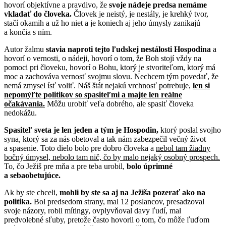
hovorí objektívne a pravdivo, že
svoje nádeje predsa nemáme
vkladať do človeka.
Človek je neistý, je nestály, je krehký tvor,
stačí okamih a už ho niet a je koniech aj jeho úmysly zanikajú
a končia s ním.
Autor žalmu
stavia naproti tejto ľudskej nestálosti Hospodina
a
hovorí o vernosti, o nádeji, hovorí o tom, že Boh stojí vždy na
pomoci pri človeku, hovorí o Bohu, ktorý je stvoriteľom, ktorý má
moc a zachováva vernosť svojmu slovu. Nechcem tým povedať, že
nemá zmysel ísť voliť. Náš štát nejakú vrchnosť potrebuje,
len si
nepomýľte politikov so spasiteľmi a majte len reálne
očakávania.
Môžu urobiť veľa dobrého, ale spasiť človeka
nedokážu.
Spasiteľ sveta je len jeden a tým je Hospodin,
ktorý poslal svojho
syna, ktorý sa za nás obetoval a tak nám zabezpečil večný život
a spasenie. Toto dielo bolo pre dobro človeka a
nebol tam žiadny
bočný úmysel, nebolo tam nič, čo by malo nejaký osobný prospech.
To, čo Ježiš pre mňa a pre teba urobil,
bolo úprimné
a sebaobetujúce.
Ak by ste chceli,
mohli by ste sa aj na Ježiša pozerať ako na
politika.
Bol predsedom strany, mal 12 poslancov, presadzoval
svoje názory, robil mítingy, ovplyvňoval davy ľudí, mal
predvolebné sľuby, pretože často hovoril o tom, čo môže ľuďom