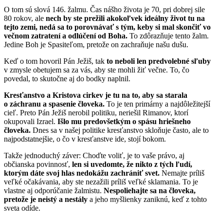
O tom sú slová 146. žalmu. Čas nášho života je 70, pri dobrej sile
80 rokov, ale
nech by ste prežili akokoľvek ideálny život tu na
tejto zemi, nedá sa to porovnávať s tým, keby si mal skončiť vo
večnom zatratení a odlúčení od Boha.
To zdôrazňuje tento žalm.
Jedine Boh je Spasiteľom, pretože on zachraňuje našu dušu.
Keď o tom hovoril Pán Ježiš, tak
to neboli len predvolebné sľuby
v zmysle obetujem sa za vás, aby ste mohli žiť večne. To, čo
povedal, to skutočne aj do bodky naplnil.
Kresťanstvo a Kristova cirkev je tu na to, aby sa starala
o záchranu a spasenie človeka.
To je ten primárny a najdôležitejší
cieľ. Preto Pán Ježiš nerobil politiku, neriešil Rimanov, ktorí
okupovali Izrael.
Išlo mu predovšetkým o spásu hriešneho
človeka.
Dnes sa v našej politike kresťanstvo skloňuje často, ale to
najpodstatnejšie, o čo v kresťanstve ide, stojí bokom.
Takže jednoduchý záver: Choďte voliť, je to vaše právo, aj
občianska povinnosť,
len si uvedomte, že nikto z tých ľudí,
ktorým dáte svoj hlas nedokážu zachrániť svet.
Nemajte príliš
veľké očakávania, aby ste nezažili príliš veľké sklamania. To je
vlastne aj odporúčanie žalmistu.
Nespoliehajte sa na človeka,
pretože je neistý a nestály
a jeho myšlienky zaniknú, keď z tohto
sveta odíde.