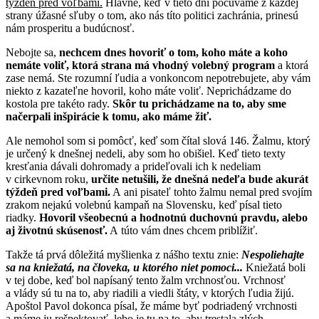
týždeň pred voľbami.
Hlavne, keď v tieto dni počúvame z každej
strany úžasné sľuby o tom, ako nás títo politici zachránia, prinesú
nám prosperitu a budúcnosť.
Nebojte sa,
nechcem dnes hovoriť o tom, koho máte a koho
nemáte voliť, ktorá strana má vhodný volebný program
a ktorá
zase nemá. Ste rozumní ľudia a vonkoncom nepotrebujete, aby vám
niekto z kazateľne hovoril, koho máte voliť. Neprichádzame do
kostola pre takéto rady.
Skôr tu prichádzame na to, aby sme
načerpali inšpirácie k tomu, ako máme žiť.
Ale nemohol som si pomôcť, keď som čítal slová 146. Žalmu, ktorý
je určený k dnešnej nedeli, aby som ho obišiel. Keď tieto texty
kresťania dávali dohromady a prideľovali ich k nedeliam
v cirkevnom roku,
určite netušili, že dnešná nedeľa bude akurát
týždeň pred voľbami.
A ani pisateľ tohto žalmu nemal pred svojím
zrakom nejakú volebnú kampaň na Slovensku, keď písal tieto
riadky.
Hovoril všeobecnú a hodnotnú duchovnú pravdu, alebo
aj životnú skúsenosť.
A túto vám dnes chcem priblížiť.
Takže tá prvá dôležitá myšlienka z nášho textu znie:
Nespoliehajte
sa na kniežatá, na človeka, u ktorého niet pomoci...
Kniežatá boli
v tej dobe, keď bol napísaný tento žalm vrchnosťou. Vrchnosť
a vlády sú tu na to, aby riadili a viedli štáty, v ktorých ľudia žijú.
Apoštol Pavol dokonca písal, že máme byť podriadený vrchnosti
a máme ju rešpektovať, lebo je tu na to, aby trestala zlých