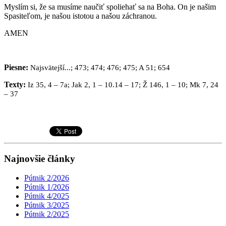
Myslím si, že sa musíme naučiť spoliehať sa na Boha. On je našim
Spasiteľom, je našou istotou a našou záchranou.
AMEN
Piesne:
Najsvätejší...; 473; 474; 476; 475; A 51; 654
Texty:
Iz 35, 4 – 7a; Jak 2, 1 – 10.14 – 17; Ž 146, 1 – 10; Mk 7, 24
– 37
Najnovšie články
Pútnik 2/2026
Pútnik 1/2026
Pútnik 4/2025
Pútnik 3/2025
Pútnik 2/2025