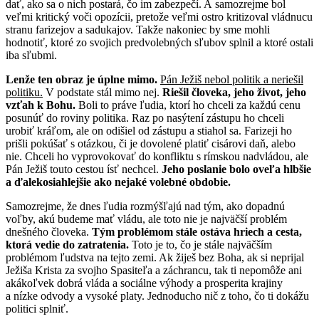
dať, ako sa o nich postará, čo im zabezpečí. A samozrejme bol
veľmi kritický voči opozícii, pretože veľmi ostro kritizoval vládnucu
stranu farizejov a sadukajov. Takže nakoniec by sme mohli
hodnotiť, ktoré zo svojich predvolebných sľubov splnil a ktoré ostali
iba sľubmi.
Lenže ten obraz je úplne mimo.
Pán Ježiš nebol politik a neriešil
politiku.
V podstate stál mimo nej.
Riešil človeka, jeho život, jeho
vzťah k Bohu.
Boli to práve ľudia, ktorí ho chceli za každú cenu
posunúť do roviny politika. Raz po nasýtení zástupu ho chceli
urobiť kráľom, ale on odišiel od zástupu a stiahol sa. Farizeji ho
prišli pokúšať s otázkou, či je dovolené platiť cisárovi daň, alebo
nie. Chceli ho vyprovokovať do konfliktu s rímskou nadvládou, ale
Pán Ježiš touto cestou ísť nechcel.
Jeho poslanie bolo oveľa hlbšie
a ďalekosiahlejšie ako nejaké volebné obdobie.
Samozrejme, že dnes ľudia rozmýšľajú nad tým, ako dopadnú
voľby, akú budeme mať vládu, ale toto nie je najväčší problém
dnešného človeka.
Tým problémom stále ostáva hriech a cesta,
ktorá vedie do zatratenia.
Toto je to, čo je stále najväčším
problémom ľudstva na tejto zemi. Ak žiješ bez Boha, ak si neprijal
Ježiša Krista za svojho Spasiteľa a záchrancu, tak ti nepomôže ani
akákoľvek dobrá vláda a sociálne výhody a prosperita krajiny
a nízke odvody a vysoké platy. Jednoducho nič z toho, čo ti dokážu
politici splniť.