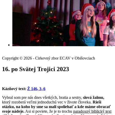
Copyright © 2026 - Cirkevný zbor ECAV v Obišovciach
16. po Svätej Trojici 2023
Kázňový text:
Ž 146, 3–6
Vybral som pre nás dnes všetkých, bratia a sestry,
slová žalmu,
ktorý rozoberá veľmi jednoduchú vec v živote človeka.
Rieši
otázku, na koho by sme sa mali spoliehať a kde máme obracať
svoje nádeje.
Asi si poviete, že je to trochu
paradoxný biblický text