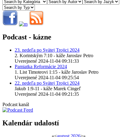
Podcast - kázne
23. nedeľa po Svätej Trojici 2024
2. Korintským 7:10 - káže Jaroslav Petro
Uverejnené 2024-11-04 09:31:33
Pamiatka Reformácie 2024
1. List Timoteovi 1:15 - káže Jaroslav Petro
Uverejnené 2024-11-04 09:25:54
22. nedeľa po Svätej Trojici 2024
Jakub 1:9-11 - káže Marek Cingeľ
Uverejnené 2024-11-04 09:21:35
Podcast kanál
Kalendár udalostí
«
<
august
2026
>
»