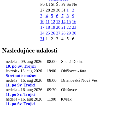
Po
Ut
St
Št
Pi
So
Ne
27
28
29
30
31
1
2
3
4
5
6
7
8
9
10
11
12
13
14
15
16
17
18
19
20
21
22
23
24
25
26
27
28
29
30
31
1
2
3
4
5
6
Nasledujúce udalosti
nedeľa - 09. aug 2026
08:00
Suchá Dolina
10. po Sv. Trojici
štvrtok - 13. aug 2026
18:00
Obišovce - fara
Stretnutie mužov
nedeľa - 16. aug 2026
08:00
Drienovská Nová Ves
11. po Sv. Trojici
nedeľa - 16. aug 2026
09:30
Obišovce
11. po Sv. Trojici
nedeľa - 16. aug 2026
11:00
Kysak
11. po Sv. Trojici