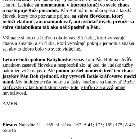
a smrti.
Letnice sú momentom, v ktorom končí vo svete chaos
a nastupuje Boží poriadok.
Pán Boh nám ponúka spásu a každý
človek, ktorý toto pozvanie príjme,
sa stáva človekom, ktorý
netúži vládnuť, ani manipulovať, ani ovládať iných, pretože sa
stáva služobníkom tak ako náš Spasiteľ a Pán.
Všímajte si toto na ľuďoch okolo vás. Sú ľudia, ktorí vytvárajú
chaos a zmätok, a sú ľudia, ktorí vytvárajú pokoj a jednotu a snažia
sa, aby to dobro bolo vo svete viditeľné.
Letnice boli opakom Babylonskej veže.
Tam Pán Boh na chvíľu
zmätkom zastavil človeka a nespôsobil zlo, aj keď tie ľudské túžby
nakoniec vyšli najavo.
Ale potom prišiel moment, keď ten chaos
jazykov Pán Boh zjednotil, aby vytvoril Božie kráľovstvo medzi
nami.
My budujeme ríšu pokoja a lásky, snažíme sa budovať Božie
kráľovstvo v tak konfliktom svete, kde je toľko zla a vzájomnej
nevraživosti.
AMEN
Piesne:
Najsvätejší...; 165; sl. sláva; 167; A 41; 173; 169; 175; A 42;
656/16