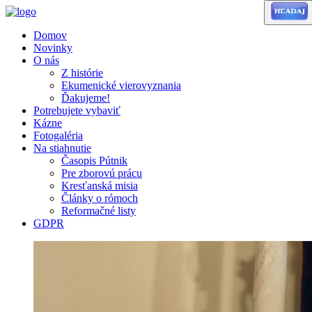
Domov
Novinky
O nás
Z histórie
Ekumenické vierovyznania
Ďakujeme!
Potrebujete vybaviť
Kázne
Fotogaléria
Na stiahnutie
Časopis Pútnik
Pre zborovú prácu
Kresťanská misia
Články o rómoch
Reformačné listy
GDPR