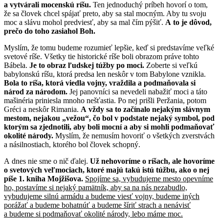
a vytvárali mocenskú ríšu.
Ten jednoduchý príbeh hovorí o tom,
že sa človek chcel spájať preto, aby sa stal mocným. Aby tu svoju
moc a slávu mohol predviesť, aby sa mal čím pýšiť.
A to je dôvod,
prečo do toho zasiahol Boh.
Myslím, že tomu budeme rozumieť lepšie, keď si predstavíme veľké
svetové ríše. Všetky tie historické ríše boli obrazom práve tohto
Bábela.
Je to obraz ľudskej túžby po moci.
Zoberte si veľkú
babylonskú ríšu, ktorá predsa len neskôr v tom Babylone vznikla.
Bola to ríša, ktorá viedla vojny, vraždila a podmaňovala si
národ za národom.
Jej panovníci sa nevedeli nabažiť moci a táto
mašinéria priniesla mnoho nešťastia. Po nej prišli Peržania, potom
Gréci a neskôr Rimania.
A vždy sa to začínalo nejakým slávnym
mestom, nejakou „vežou“, čo bol v podstate nejaký symbol, pod
ktorým sa zjednotili, aby boli mocní a aby si mohli podmaňovať
okolité národy.
Myslím, že nemusím hovoriť o všetkých zverstvách
a násilnostiach, ktorého bol človek schopný.
A dnes nie sme o nič ďalej.
Už nehovoríme o ríšach, ale hovoríme
o svetových veľmociach, ktoré majú takú istú túžbu, ako o nej
píše 1. kniha Mojžišova.
Spojíme sa, vybudujeme mesto opevníme
ho, postavíme si nejaký pamätník, aby sa na nás nezabudlo,
vybudujeme silnú armádu a budeme viesť vojny, budeme iných
porážať a budeme bohatnúť a budeme šíriť strach a nenávisť
a budeme si podmaňovať okolité národy, lebo máme moc.