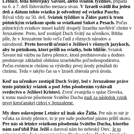
Letnice, teda hebrejsky Šavuot, alebo sviatok týždňov,
pripadá
na 6. a 7. deň židovského mesiaca sivan.
V Izraeli svätili iba jeden
deň a dátum tohto sviatku je odvodený od sviatku Paschy.
Býval vždy na 50. deň.
Sviatok týždňov u Židov patrí k trom
pútnickým sviatkom spolu so sviatkami Sukot a Pesach.
Počas
pútnických sviatkov musel každý dospelý Izraelita navštíviť chrám v
Jeruzaleme. Preto, keď zostúpil Duch Svätý na učeníkov, Biblia
píše, že v Jeruzaleme bolo veľa ľudí z rôznych národov a
národností.
Preto hovorili učeníci o Ježišovi v rôznych jazykoch,
aby to pútnikom, ktorí prišli na sviatky, bolo bližšie.
Sviatok
Šavuot má väzbu na žatvu pšenice, ktorá predstavovala a dodnes
predstavuje základnú obilninu izraelského poľnohospodárstva.
Počas existencie chrámu sa výsledky prvej úrody prinášali do
chrámu. Teda v takýto čas sa v Izraeli zbierala prvá úroda.
Keď na učeníkov zostúpil Duch Svätý, bol v Jeruzaleme práve
tento pútnický sviatok a pod Jeho pôsobením vydávali
svedectvo o Ježišovi Kristovi.
Zvesť evanjelia o spáse človeka,
k tomu masívne pôsobenie Svätého Ducha
mali za následok vznik
prvej kresťanskej cirkvi v Jeruzaleme.
My dnes oslavujeme Letnice už inak ako Židia.
Pre nás to nie je
vďaka za úrody pšenice, to je pre naše podnebné pásmo príliš skoro.
Pre nás sú letnice sviatkom pôsobenia Svätého Ducha, ktorého
nám zasľúbil Pán Ježiš
a daroval nám ho nebeský Otec.
Je to