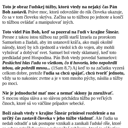
Toto je obraz ľudskej túžby, ktorú vtedy na nejaký čas Pán
Boh zastavil.
Práve moc, ktorú odovzdáte do rúk človeka ukazuje,
čo sa v tom človeku skrýva. Začína sa to túžbou po jednote a končí
to túžbou ovládať a manipulovať iných.
Toto videl Pán Boh, keď sa pozeral na ľudí v krajine Šineár.
Presne z takou istou túžbou raz prišli starší Izraela za prorokom
Samuelom a žiadali, aby im ustanovil kráľa, ako majú okolité
národy, ktorý by ich zjednotil a viedol ich do vojen, aby mohli
vyhrávať a dobývať svet. Samuel bol vtedy sklamaný, keď toto
predkladal pred Hospodina. Pán Boh vtedy povedal Samuelovi:
Poslúchni hlas ľudu vo všetkom, čo ti hovoria, lebo nepohrdli
tebou, ale pohrdli mnou...
(1Sam 8,7) Aj keď to na začiatku vyzerá
celkom dobre, pretože
ľudia sa chcú spájať, chcú tvoriť jednotu,
vždy sa to nakoniec zvrtne a je v tom mnoho pýchy, násilia a túžby
po moci.
Nie je jednoduché mať moc a nemať sklony ju zneužívať.
S mocou stúpa sláva a so slávou prichádza túžba po veľkých
činoch, ktoré sú vo väčšine prípadov sebecké.
Boží zásah vtedy v krajine Šineár priniesol rozdelenie a na
určitý čas zastavil človeka v jeho túžbe vládnuť
. Ale ľudia sa
nedali odradiť a tak postupne vznikali a zanikali ľudské ríše, ktoré