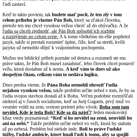
ľudí zastaví.
Keď to takto poviem, tak
budete mať pocit, že ten zlý v tom
celom príbehu je vlastne Pán Boh,
ktorý sa zľakol človeka,
pretože ten mu chcel vysokou vežou vliezť až do obývačky. A že
ľudia sa chceli zjednotiť, ale Pán Boh spôsobil ich rozbitie
a rozptýlenie po celom svete.
A k tomu všetkému im ešte poplietol
jazyk, takže si prestali rozumieť úplne, čiže, keď sa stretli, kvôli
jazyku už nemohlo dôjsť k vzájomnému pochopeniu.
Možno ten biblický príbeh poznáte od detstva a rozumeli ste mu
práve takto, že Pán Boh musel zasiahnuť, lebo človek chcel postaviť
vežu, ktorá dosiahne až k nemu.
A keď vám to dnes už ako
dospelým čítam, celkom vám to nedáva logiku.
Dnes predsa vieme, že
Pána Boha nemohli ohroziť ľudia
nejakou vysokou vežou,
takže problém určite nebol v tom, že by sa
ľudia svojou stavbou dostali až k Bohu. Veľmi podobne rozmýšľali
niektorí aj v časoch socializmu, keď sa Jurij Gagarin, prvý muž vo
vesmíre vrátil na zem, svetom preletel jeho výrok:
Boha som tam
nevidel. Kde je teda Boh? Kde sa dá nájsť?
Jeden moskovský
kňaz vtedy poznamenal:
“Keď si ho nevidel na zemi, neuvidíš ho
ani na nebi.“
Takže problém určite nebol vo veži, ktorá by siahala
až po nebesá. Problém bol niekde inde.
Boli to práve ľudské
túžby,
ľudské ambície, ktoré hnali ľudí k tomu, aby sa spojili