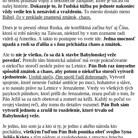
so sebou prinášali vojny a nekonečné zabíjanie, ktoré je súčasťou
našej histórie.
Dokazuje to, že ľudská túžba po jednote nakoniec
vždy vedie len k nenávisti a vraždeniu.
To miesto dostalo meno
Bábel, čo v preklade znamená zmätok, chaos.
Dnes je to presný obraz Ruska, ale konfliktná začína byť aj Čína,
ktorá si robí nároky na Taiwan, niektorí by v tom zozname radi
videli aj Ameriku. A takto to postupne vo svete ide.
Jedna mocnosť
upadá a rodí sa ďalšia a s ňou prichádza chaos a zmätok.
Ale to
nie je všetko, čo sa dá k stavbe Babylonskej veže
povedať.
Pretože táto historická udalosť má svoje pokračovanie
o niekoľko storočí neskôr práve na Letnice.
Pán Boh raz úmyselne
spôsobil zmätok a chaos, aby potom o niekoľko storočí vytvoril
zjednotenie.
Urobil niečo, čím spojil ľudí dohromady.
Vytvoril
spojenie, ktoré nenesie ľudské ambície po moci, bohatstve a sláve,
a to nastalo práve na Letnice v Jeruzaleme. Vtedy vo všetkých tých
jazykoch pútnikov, ktorí prišli do Jeruzalema, zrazu počuli o tom, že
Pán Ježiš sa za nich obetoval a zomrel na kríži. Každý to počul vo
svojej vlastnej reči, aby tomu do detailov rozumel.
Pán Boh sám
vytvoril jednotu a zrušil to rozdelenie, ktoré trvalo od
Babylonskej veže.
Je jedno, kto som ja a kto si ty, je jedno z akého národa kto
pochádza,
všetkým ľuďom Pán Boh ponúka obeť svojho Syna
Ježiša Krista
a tým pádom aj vyslobodenie z otroctva hriechu