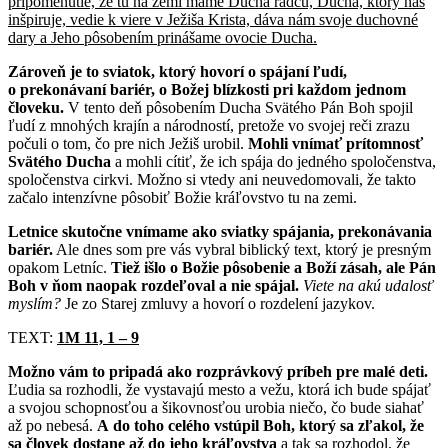
pripomenutie, že tu na zemi máme Ducha radcu, Ducha, ktorý nás
inšpiruje, vedie k viere v Ježiša Krista, dáva nám svoje duchovné
dary a Jeho pôsobením prinášame ovocie Ducha.
Zároveň je to sviatok, ktorý hovorí o spájaní ľudí,
o prekonávaní bariér, o Božej blízkosti pri každom jednom
človeku.
V tento deň pôsobením Ducha Svätého Pán Boh spojil
ľudí z mnohých krajín a národností, pretože vo svojej reči zrazu
počuli o tom, čo pre nich Ježiš urobil.
Mohli vnímať prítomnosť
Svätého Ducha
a mohli cítiť, že ich spája do jedného spoločenstva,
spoločenstva cirkvi. Možno si vtedy ani neuvedomovali, že takto
začalo intenzívne pôsobiť Božie kráľovstvo tu na zemi.
Letnice skutočne vnímame ako sviatky spájania, prekonávania
bariér.
Ale dnes som pre vás vybral biblický text, ktorý je presným
opakom Letníc.
Tiež išlo o Božie pôsobenie a Boží zásah, ale Pán
Boh v ňom naopak rozdeľoval a nie spájal.
Viete na akú udalosť
myslím?
Je zo Starej zmluvy a hovorí o rozdelení jazykov.
TEXT:
1M 11, 1 – 9
Možno vám to pripadá ako rozprávkový príbeh pre malé deti.
Ľudia sa rozhodli, že vystavajú mesto a vežu, ktorá ich bude spájať
a svojou schopnosťou a šikovnosťou urobia niečo, čo bude siahať
až po nebesá.
A do toho celého vstúpil Boh, ktorý sa zľakol, že
sa človek dostane až do jeho kráľovstva
a tak sa rozhodol, že