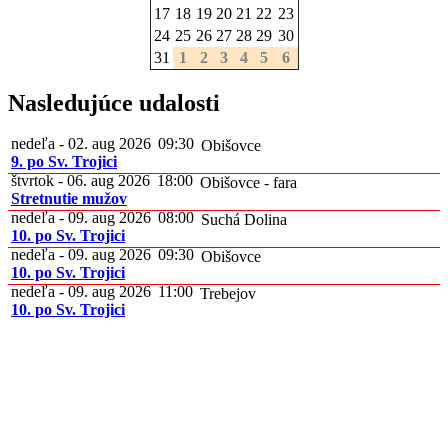
17
18
19
20
21
22
23
24
25
26
27
28
29
30
31
1
2
3
4
5
6
Nasledujúce udalosti
nedeľa - 02. aug 2026
09:30
Obišovce
9. po Sv. Trojici
štvrtok - 06. aug 2026
18:00
Obišovce - fara
Stretnutie mužov
nedeľa - 09. aug 2026
08:00
Suchá Dolina
10. po Sv. Trojici
nedeľa - 09. aug 2026
09:30
Obišovce
10. po Sv. Trojici
nedeľa - 09. aug 2026
11:00
Trebejov
10. po Sv. Trojici