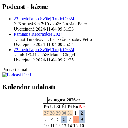
Podcast - kázne
23. nedeľa po Svätej Trojici 2024
2. Korintským 7:10 - káže Jaroslav Petro
Uverejnené 2024-11-04 09:31:33
Pamiatka Reformácie 2024
1. List Timoteovi 1:15 - káže Jaroslav Petro
Uverejnené 2024-11-04 09:25:54
22. nedeľa po Svätej Trojici 2024
Jakub 1:9-11 - káže Marek Cingeľ
Uverejnené 2024-11-04 09:21:35
Podcast kanál
Kalendár udalostí
«
<
august
2026
>
»
Po
Ut
St
Št
Pi
So
Ne
27
28
29
30
31
1
2
3
4
5
6
7
8
9
10
11
12
13
14
15
16