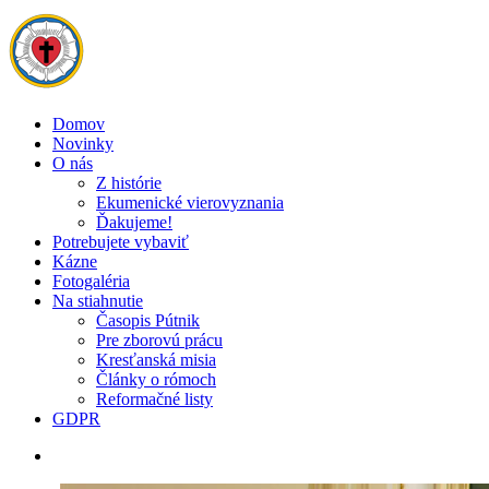
Domov
Novinky
O nás
Z histórie
Ekumenické vierovyznania
Ďakujeme!
Potrebujete vybaviť
Kázne
Fotogaléria
Na stiahnutie
Časopis Pútnik
Pre zborovú prácu
Kresťanská misia
Články o rómoch
Reformačné listy
GDPR