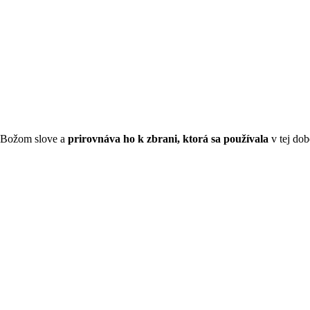
o Božom slove a
prirovnáva ho k zbrani, ktorá sa používala
v tej dob