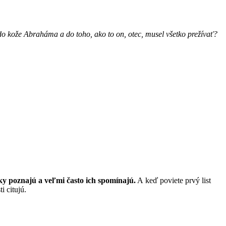
 do kože Abraháma a do toho, ako to on, otec, musel všetko prežívať?
cky poznajú a veľmi často ich spomínajú.
A keď poviete prvý list
i citujú.