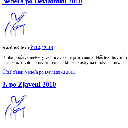
Nedeľa po Deviatniku 2010
Kázňový text:
Žid 4,12–13
Biblia používa niekedy veľmi zvláštne prirovnania. Náš text hovorí 
pisateľ už určite nehovoril o meči, ktorý je ostrý na obidve strany.
Čítať ďalej: Nedeľa po Deviatniku 2010
3. po Zjavení 2010