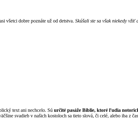
asi všetci dobre poznáte už od detstva.
Skúšali ste sa však niekedy vžiť
blický text ani nechcelo. Sú
určité pasáže Biblie, ktoré ľudia notori
čšine svadieb v našich kostoloch sa tieto slová, či celé, alebo iba z čast