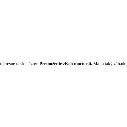
í. Presne nesie názov:
Premoženie zlých mocností.
Má to taký záhadný