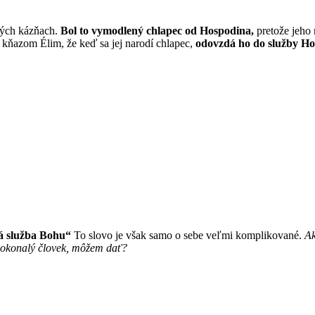
kých kázňach.
Bol to vymodlený chlapec od Hospodina,
pretože jeho 
d kňazom Élim, že keď sa jej narodí chlapec,
odovzdá ho do služby Ho
á služba Bohu“
To slovo je však samo o sebe veľmi komplikované.
Ak
edokonalý človek, môžem dať?