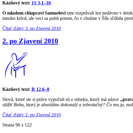
Kázňový text:
1S 3,1–10
O mladom chlapcovi Samuelovi
sme rozprávali len nedávno v dets
mnoho krívd, ale veci sa pohli potom, čo v chráme v Šíle sľúbila pre
Čítať ďalej: 3. po Zjavení 2010
2. po Zjavení 2010
Kázňový text:
R 12,6–8
Slová, ktoré ste si práve vypočuli sú z odseku, ktorý má názov
„prav
slúžiť Bohu, ktorý je absolútne dokonalý a sebestačný? Čo mu ja, n
Čítať ďalej: 2. po Zjavení 2010
Strana 96 z 122