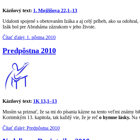
Kázňový text:
1. Mojžišova 22,1–13
Udalosti spojené s obetovaním Izáka a aj celý príbeh, ako sa odohral, 
Izák bol pre Abraháma zázrakom v jeho živote.
Čítať ďalej: 1. pôstna 2010
Predpôstna 2010
Kázňový text:
1K 13,1–13
Musím sa priznať, že sa mi do písania kázne na tento veľmi známy bi
Korintským 13. kapitola, tak každý vie, že je reč
o hymne lásky.
Na vä
Čítať ďalej: Predpôstna 2010