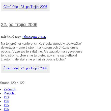
Čítať ďalej: 23. po Trojici 2006
22. po Trojici 2006
Kázňový text:
Rímskym 7:4–6
Na tohoročnej konferencii RoS bola vpredu v „obývačke“
dekorácia – umelý strom na ktorom boli 3 rôzne druhy
ovocia. Vyzeralo to zvláštne. Ale zaujalo ma vysvetlenie
toho stromu. „Nie sme tu preto, aby sme sa preflákali
životom, ale aby sme prinášali ovocie Bohu.“
Čítať ďalej: 22. po Trojici 2006
Strana 120 z 122
Začiatok
Predch.
113
114
115
116