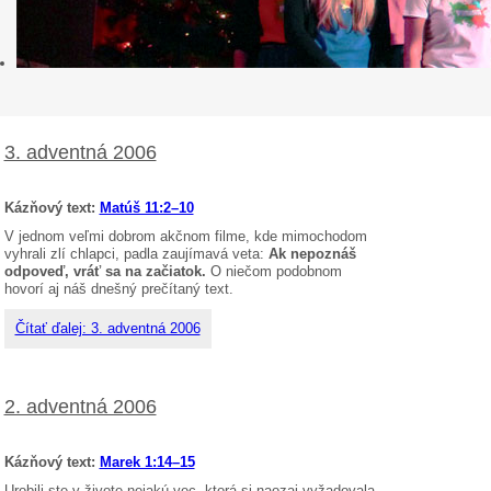
3. adventná 2006
Kázňový text:
Matúš 11:2–10
V jednom veľmi dobrom akčnom filme, kde mimochodom
vyhrali zlí chlapci, padla zaujímavá veta:
Ak nepoznáš
odpoveď, vráť sa na začiatok.
O niečom podobnom
hovorí aj náš dnešný prečítaný text.
Čítať ďalej: 3. adventná 2006
2. adventná 2006
Kázňový text:
Marek 1:14–15
Urobili ste v živote nejakú vec, ktorá si naozaj vyžadovala