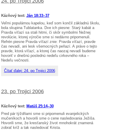
24. po Trojici 2006
Kázňový text:
Ján 18:33–37
Veľmi populárnou kapelou, keď som končil základnú školu,
bola skupina Tublatanka. Dve ich piesne: Starý kabát a
Pravda víťazí sa stali hitmi, či skôr symbolmi Nežnej
revolúcie, ktorej výročie sme si nedávno pripomenuli.
Refrén piesne Pravda víťazí znie: Pravda víťazí, pravde
čas nevadí, ani lesk všemocných peňazí. A práve o tejto
pravde, ktorá víťazí, a ktorej čas naozaj nevadí budeme
hovoriť v dnešnú poslednú nedeľu cirkevného roka –
Nedeľu večnosti.
Čítať ďalej: 24. po Trojici 2006
23. po Trojici 2006
Kázňový text:
Matúš 25:14–30
Pred pár týždňami sme si pripomenuli evanjelických
mučeníkoch a hovorili sme o cene nasledovania Ježiša.
Hovorili sme, že kresťanský život mnohokrát znamená
zobrať kríž a tak nasledovať Krista.