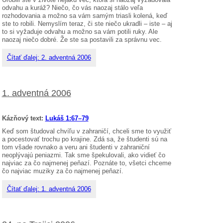
odvahu a kuráž? Niečo, čo vás naozaj stálo veľa
rozhodovania a možno sa vám samým triasli kolená, keď
ste to robili. Nemyslím teraz, či ste niečo ukradli – iste – aj
to si vyžaduje odvahu a možno sa vám potili ruky. Ale
naozaj niečo dobré. Že ste sa postavili za správnu vec.
Čítať ďalej: 2. adventná 2006
1. adventná 2006
Kázňový text:
Lukáš 1:67–79
Keď som študoval chvíľu v zahraničí, chceli sme to využiť
a pocestovať trochu po krajine. Zdá sa, že študenti sú na
tom všade rovnako a veru ani študenti v zahraniční
neoplývajú peniazmi. Tak sme špekulovali, ako vidieť čo
najviac za čo najmenej peňazí. Poznáte to, všetci chceme
čo najviac muziky za čo najmenej peňazí.
Čítať ďalej: 1. adventná 2006