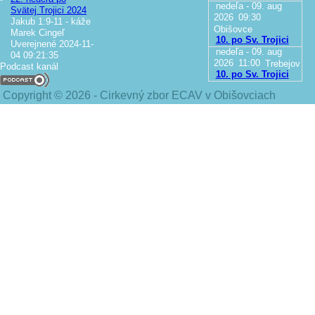
nedeľa - 09. aug
Svätej Trojici 2024
2026
09:30
Jakub 1:9-11 - káže
Obišovce
Marek Cingeľ
10. po Sv. Trojici
Uverejnené 2024-11-
nedeľa - 09. aug
04 09:21:35
2026
11:00
Trebejov
Podcast kanál
10. po Sv. Trojici
Copyright © 2026 - Cirkevný zbor ECAV v Obišovciach