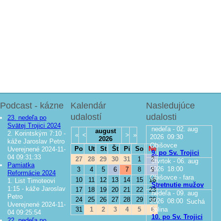
Podcast - kázne
Kalendár
Nasledujúce
udalostí
udalosti
23. nedeľa po
Svätej Trojici 2024
nedeľa - 02. aug
august
2. Korintským 7:10 -
«
<
>
»
2026
09:30
2026
káže Jaroslav Petro
Obišovce
Po
Ut
St
Št
Pi
So
Ne
Uverejnené 2024-11-
9. po Sv. Trojici
04 09:31:33
27
28
29
30
31
1
2
štvrtok - 06. aug
Pamiatka
2026
18:00
3
4
5
6
7
8
9
Reformácie 2024
Obišovce - fara
10
11
12
13
14
15
16
1. List Timoteovi
Stretnutie mužov
1:15 - káže Jaroslav
17
18
19
20
21
22
23
nedeľa - 09. aug
Petro
24
25
26
27
28
29
30
2026
08:00
Suchá
Uverejnené 2024-11-
Dolina
31
1
2
3
4
5
6
04 09:25:54
10. po Sv. Trojici
22. nedeľa po