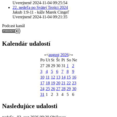
Uverejnené 2024-11-04 09:25:54
22. nedeľa po Svätej Trojici 2024
Jakub 1:9-11 - káže Marek Cingeľ
Uverejnené 2024-11-04 09:21:35
Podcast kanál
Kalendár udalostí
«
<
august
2026
>
»
Po
Ut
St
Št
Pi
So
Ne
27
28
29
30
31
1
2
3
4
5
6
7
8
9
10
11
12
13
14
15
16
17
18
19
20
21
22
23
24
25
26
27
28
29
30
31
1
2
3
4
5
6
Nasledujúce udalosti