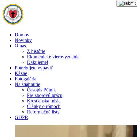
Domov
Novinky
O nás
Z histórie
Ekumenické vierovyznania
Ďakujeme!
Potrebujete vybaviť
Kázne
Fotogaléria
Na stiahnutie
Časopis Pútnik
Pre zborovú prácu
Kresťanská misia
Články o rómoch
Reformačné listy
GDPR