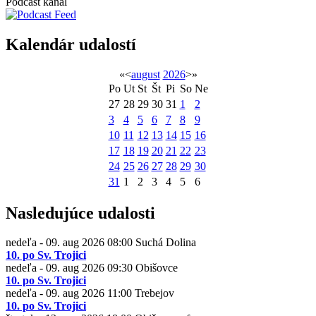
Podcast kanál
Kalendár udalostí
«
<
august
2026
>
»
Po
Ut
St
Št
Pi
So
Ne
27
28
29
30
31
1
2
3
4
5
6
7
8
9
10
11
12
13
14
15
16
17
18
19
20
21
22
23
24
25
26
27
28
29
30
31
1
2
3
4
5
6
Nasledujúce udalosti
nedeľa - 09. aug 2026
08:00
Suchá Dolina
10. po Sv. Trojici
nedeľa - 09. aug 2026
09:30
Obišovce
10. po Sv. Trojici
nedeľa - 09. aug 2026
11:00
Trebejov
10. po Sv. Trojici