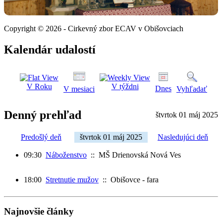
Copyright © 2026 - Cirkevný zbor ECAV v Obišovciach
Kalendár udalostí
V Roku
V týždni
Dnes
V mesiaci
Vyhľadať
Denný prehľad
štvrtok 01 máj 2025
Predošlý deň
štvrtok 01 máj 2025
Nasledujúci deň
09:30
Náboženstvo
:: MŠ Drienovská Nová Ves
18:00
Stretnutie mužov
:: Obišovce - fara
Najnovšie články