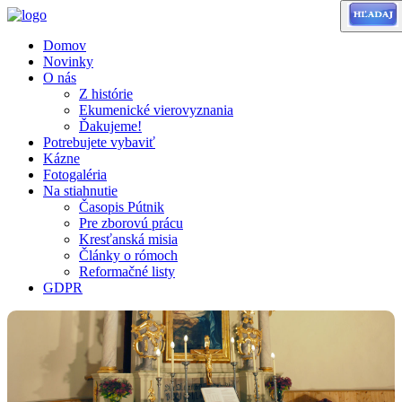
Domov
Novinky
O nás
Z histórie
Ekumenické vierovyznania
Ďakujeme!
Potrebujete vybaviť
Kázne
Fotogaléria
Na stiahnutie
Časopis Pútnik
Pre zborovú prácu
Kresťanská misia
Články o rómoch
Reformačné listy
GDPR