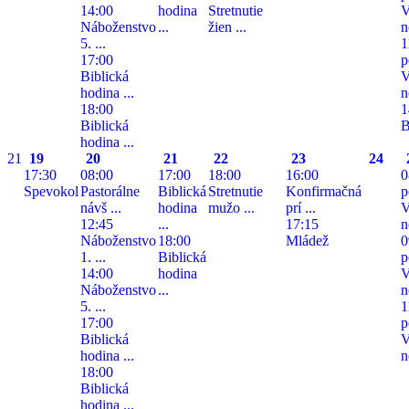
14:00
hodina
Stretnutie
V
Náboženstvo
...
žien ...
n
5. ...
1
17:00
p
Biblická
V
hodina ...
n
18:00
1
Biblická
B
hodina ...
21
19
20
21
22
23
24
17:30
08:00
17:00
18:00
16:00
0
Spevokol
Pastorálne
Biblická
Stretnutie
Konfirmačná
p
návš ...
hodina
mužo ...
prí ...
V
12:45
...
17:15
n
Náboženstvo
18:00
Mládež
0
1. ...
Biblická
p
14:00
hodina
V
Náboženstvo
...
n
5. ...
1
17:00
p
Biblická
V
hodina ...
n
18:00
Biblická
hodina ...