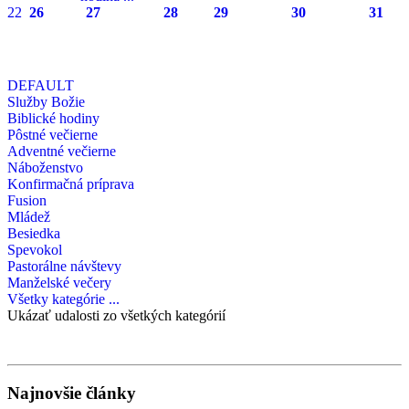
22
26
27
28
29
30
31
DEFAULT
Služby Božie
Biblické hodiny
Pôstné večierne
Adventné večierne
Náboženstvo
Konfirmačná príprava
Fusion
Mládež
Besiedka
Spevokol
Pastorálne návštevy
Manželské večery
Všetky kategórie ...
Ukázať udalosti zo všetkých kategórií
Najnovšie články