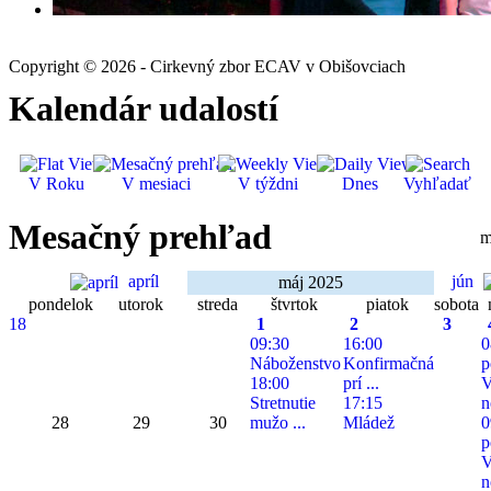
Copyright © 2026 - Cirkevný zbor ECAV v Obišovciach
Kalendár udalostí
V Roku
V mesiaci
V týždni
Dnes
Vyhľadať
Mesačný prehľad
m
apríl
jún
máj 2025
pondelok
utorok
streda
štvrtok
piatok
sobota
18
1
2
3
09:30
16:00
0
Náboženstvo
Konfirmačná
p
18:00
prí ...
V
Stretnutie
17:15
n
28
29
30
mužo ...
Mládež
0
p
V
n