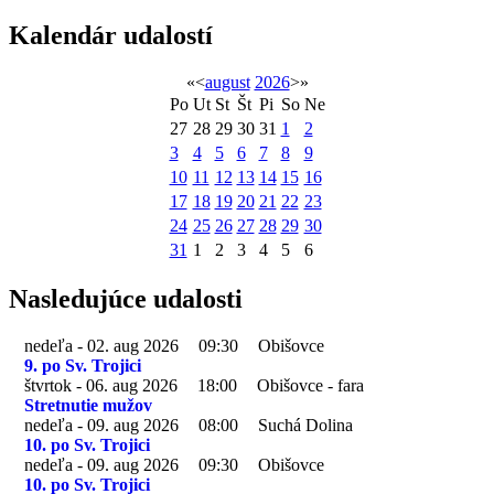
Kalendár udalostí
«
<
august
2026
>
»
Po
Ut
St
Št
Pi
So
Ne
27
28
29
30
31
1
2
3
4
5
6
7
8
9
10
11
12
13
14
15
16
17
18
19
20
21
22
23
24
25
26
27
28
29
30
31
1
2
3
4
5
6
Nasledujúce udalosti
nedeľa - 02. aug 2026
09:30
Obišovce
9. po Sv. Trojici
štvrtok - 06. aug 2026
18:00
Obišovce - fara
Stretnutie mužov
nedeľa - 09. aug 2026
08:00
Suchá Dolina
10. po Sv. Trojici
nedeľa - 09. aug 2026
09:30
Obišovce
10. po Sv. Trojici