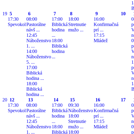
1
B
19
5
6
7
8
9
10
17:30
08:00
17:00
18:00
16:00
0
Spevokol
Pastorálne
Biblická
Stretnutie
Konfirmačná
p
návš ...
hodina
mužo ...
prí ...
V
12:45
...
17:15
n
Náboženstvo
18:00
Mládež
0
1. ...
Biblická
p
14:00
hodina
V
Náboženstvo
...
n
5. ...
1
17:00
p
Biblická
V
hodina ...
n
18:00
1
Biblická
B
hodina ...
20
12
13
14
15
16
17
17:30
08:00
17:00
09:30
16:00
0
Spevokol
Pastorálne
Biblická
Náboženstvo
Konfirmačná
p
návš ...
hodina
18:00
prí ...
V
12:45
...
Stretnutie
17:15
n
Náboženstvo
18:00
mužo ...
Mládež
0
1. ...
Biblická
18:00
p