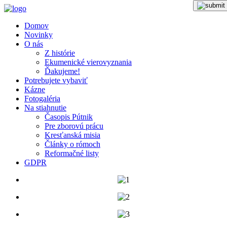
Domov
Novinky
O nás
Z histórie
Ekumenické vierovyznania
Ďakujeme!
Potrebujete vybaviť
Kázne
Fotogaléria
Na stiahnutie
Časopis Pútnik
Pre zborovú prácu
Kresťanská misia
Články o rómoch
Reformačné listy
GDPR