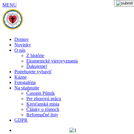
MENU
Domov
Novinky
O nás
Z histórie
Ekumenické vierovyznania
Ďakujeme!
Potrebujete vybaviť
Kázne
Fotogaléria
Na stiahnutie
Časopis Pútnik
Pre zborovú prácu
Kresťanská misia
Články o rómoch
Reformačné listy
GDPR