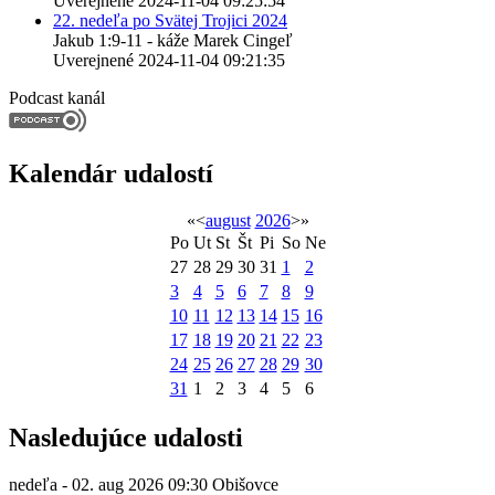
Uverejnené 2024-11-04 09:25:54
22. nedeľa po Svätej Trojici 2024
Jakub 1:9-11 - káže Marek Cingeľ
Uverejnené 2024-11-04 09:21:35
Podcast kanál
Kalendár udalostí
«
<
august
2026
>
»
Po
Ut
St
Št
Pi
So
Ne
27
28
29
30
31
1
2
3
4
5
6
7
8
9
10
11
12
13
14
15
16
17
18
19
20
21
22
23
24
25
26
27
28
29
30
31
1
2
3
4
5
6
Nasledujúce udalosti
nedeľa - 02. aug 2026
09:30
Obišovce