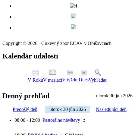
Copyright © 2026 - Cirkevný zbor ECAV v Obišovciach
Kalendár udalostí
V týždni
Dnes
V Roku
V mesiaci
Vyhľadať
Denný prehľad
utorok 30 jún 2026
Predošlý deň
utorok 30 jún 2026
Nasledujúci deň
08:00 - 12:00
Pastorálne návštevy
::