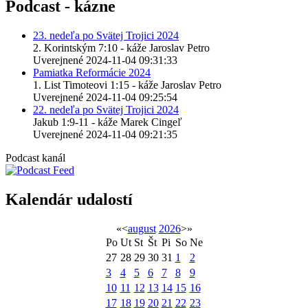
Podcast - kázne
23. nedeľa po Svätej Trojici 2024
2. Korintským 7:10 - káže Jaroslav Petro
Uverejnené 2024-11-04 09:31:33
Pamiatka Reformácie 2024
1. List Timoteovi 1:15 - káže Jaroslav Petro
Uverejnené 2024-11-04 09:25:54
22. nedeľa po Svätej Trojici 2024
Jakub 1:9-11 - káže Marek Cingeľ
Uverejnené 2024-11-04 09:21:35
Podcast kanál
Kalendár udalostí
«
<
august
2026
>
»
Po
Ut
St
Št
Pi
So
Ne
27
28
29
30
31
1
2
3
4
5
6
7
8
9
10
11
12
13
14
15
16
17
18
19
20
21
22
23