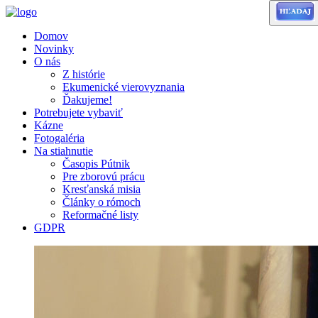
Domov
Novinky
O nás
Z histórie
Ekumenické vierovyznania
Ďakujeme!
Potrebujete vybaviť
Kázne
Fotogaléria
Na stiahnutie
Časopis Pútnik
Pre zborovú prácu
Kresťanská misia
Články o rómoch
Reformačné listy
GDPR