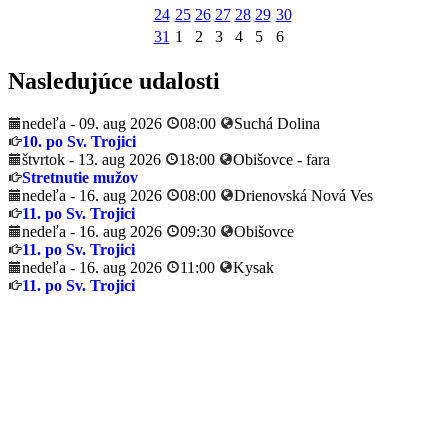
24
25
26
27
28
29
30
31
1
2
3
4
5
6
Nasledujúce udalosti
nedeľa - 09. aug 2026
08:00
Suchá Dolina
10. po Sv. Trojici
štvrtok - 13. aug 2026
18:00
Obišovce - fara
Stretnutie mužov
nedeľa - 16. aug 2026
08:00
Drienovská Nová Ves
11. po Sv. Trojici
nedeľa - 16. aug 2026
09:30
Obišovce
11. po Sv. Trojici
nedeľa - 16. aug 2026
11:00
Kysak
11. po Sv. Trojici