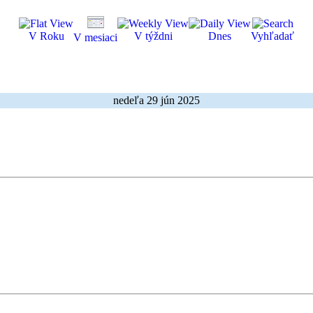
V Roku
V týždni
Dnes
Vyhľadať
V mesiaci
nedeľa 29 jún 2025