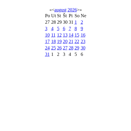
«
<
august
2026
>
»
Po
Ut
St
Št
Pi
So
Ne
27
28
29
30
31
1
2
3
4
5
6
7
8
9
10
11
12
13
14
15
16
17
18
19
20
21
22
23
24
25
26
27
28
29
30
31
1
2
3
4
5
6