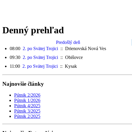
Denný prehľad
Predošlý deň
08:00
2. po Svätej Trojici
:: Drienovská Nová Ves
09:30
2. po Svätej Trojici
:: Obišovce
11:00
2. po Svätej Trojici
:: Kysak
Najnovšie články
Pútnik 2/2026
Pútnik 1/2026
Pútnik 4/2025
Pútnik 3/2025
Pútnik 2/2025