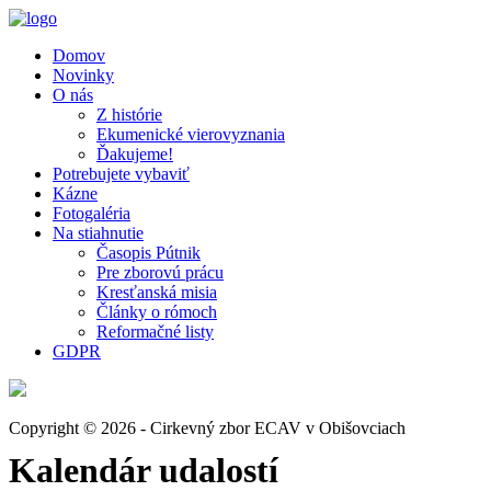
Domov
Novinky
O nás
Z histórie
Ekumenické vierovyznania
Ďakujeme!
Potrebujete vybaviť
Kázne
Fotogaléria
Na stiahnutie
Časopis Pútnik
Pre zborovú prácu
Kresťanská misia
Články o rómoch
Reformačné listy
GDPR
Copyright © 2026 - Cirkevný zbor ECAV v Obišovciach
Kalendár udalostí