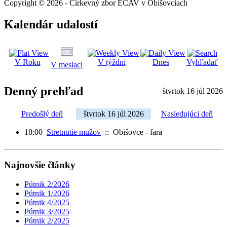
Copyright © 2026 - Cirkevný zbor ECAV v Obišovciach
Kalendár udalostí
V Roku
V týždni
Dnes
Vyhľadať
V mesiaci
Denný prehľad
štvrtok 16 júl 2026
Predošlý deň
štvrtok 16 júl 2026
Nasledujúci deň
18:00
Stretnutie mužov
:: Obišovce - fara
Najnovšie články
Pútnik 2/2026
Pútnik 1/2026
Pútnik 4/2025
Pútnik 3/2025
Pútnik 2/2025