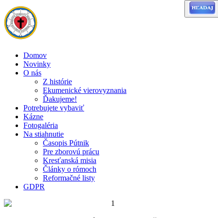
Domov
Novinky
O nás
Z histórie
Ekumenické vierovyznania
Ďakujeme!
Potrebujete vybaviť
Kázne
Fotogaléria
Na stiahnutie
Časopis Pútnik
Pre zborovú prácu
Kresťanská misia
Články o rómoch
Reformačné listy
GDPR