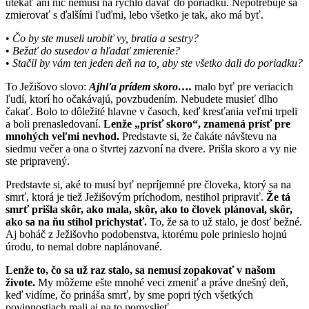
utekať ani nič nemusí na rýchlo dávať do poriadku. Nepotrebuje sa
zmierovať s ďalšími ľuďmi, lebo všetko je tak, ako má byť.
•
Čo by ste museli urobiť vy, bratia a sestry?
•
Bežať do susedov a hľadať zmierenie?
•
Stačil by vám ten jeden deň na to, aby ste všetko dali do poriadku?
To Ježišovo slovo:
Ajhľa prídem skoro….
malo byť pre veriacich
ľudí, ktorí ho očakávajú, povzbudením. Nebudete musieť dlho
čakať. Bolo to dôležité hlavne v časoch, keď kresťania veľmi trpeli
a boli prenasledovaní.
Lenže „prísť skoro“, znamená prísť pre
mnohých veľmi nevhod.
Predstavte si, že čakáte návštevu na
siedmu večer a ona o štvrtej zazvoní na dvere. Prišla skoro a vy nie
ste pripravený.
Predstavte si, aké to musí byť nepríjemné pre človeka, ktorý sa na
smrť, ktorá je tiež Ježišovým príchodom, nestihol pripraviť.
Že tá
smrť prišla skôr, ako mala, skôr, ako to človek plánoval, skôr,
ako sa na ňu stihol prichystať.
To, že sa to už stalo, je dosť bežné.
Aj boháč z Ježišovho podobenstva, ktorému pole prinieslo hojnú
úrodu, to nemal dobre naplánované.
Lenže to, čo sa už raz stalo, sa nemusí zopakovať v našom
živote.
My môžeme ešte mnohé veci zmeniť a práve dnešný deň,
keď vidíme, čo prináša smrť, by sme popri tých všetkých
povinnostiach mali aj na to pomyslieť.