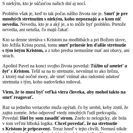
S niekým, kto je súčasťou našich dní aj nocí.
Problém však je, keď to tak počas nášho života nie je.
Smrť je pre
mnohých stretnutím s niekým, koho nepoznajú a o kom nič
nevedia.
Nevedia, kto je a aký je, a to môže byť problém. Pretože
nevedia, ani netušia, čo majú čakať.
Kto sa denne stretáva s Kristom na modlitbách a pri Božom slove,
kto Ježiša Krista pozná, tomu
smrť prinesie len ďalšie stretnutie
s tým istým Kristom,
a z toho predsa nemusíme mať ani obavy, ani
strach.
Apoštol Pavel na konci svojho života povedal:
Túžim už umrieť a
byť s Kristom.
Tešil sa na to stretnutie, nevnímal to ako hrôzu,
z ktorej mal nočné mory, ale smrť vnímal ako radostnú udalosť
stretnutia s tým, koho nadovšetko miloval.
Viem, že to musí byť veľká viera človeka, aby mohol takto na
smrť reagovať.
Raz sa jedného veriaceho muža opýtali, čo by urobil, keby zistil, že
zajtra zomrie. Jeho odpoveď vtedy mnohých ľudí prekvapila.
Povedal:
Išiel by som zasadiť strom.
Znelo to nelogicky, ale bola
v tom veľmi hlboká logika.
Chcel povedať, že na stretnutie
s Kristom je pripravený.
Teraz hneď v tejto chvíli. Nemusí nikde