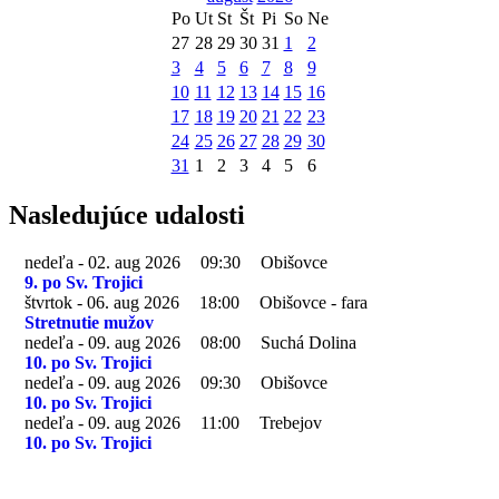
Po
Ut
St
Št
Pi
So
Ne
27
28
29
30
31
1
2
3
4
5
6
7
8
9
10
11
12
13
14
15
16
17
18
19
20
21
22
23
24
25
26
27
28
29
30
31
1
2
3
4
5
6
Nasledujúce udalosti
nedeľa - 02. aug 2026
09:30
Obišovce
9. po Sv. Trojici
štvrtok - 06. aug 2026
18:00
Obišovce - fara
Stretnutie mužov
nedeľa - 09. aug 2026
08:00
Suchá Dolina
10. po Sv. Trojici
nedeľa - 09. aug 2026
09:30
Obišovce
10. po Sv. Trojici
nedeľa - 09. aug 2026
11:00
Trebejov
10. po Sv. Trojici