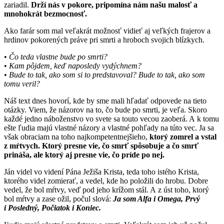
zariadil.
Drží nás v pokore, pripomína nám našu malosť a
mnohokrát bezmocnosť.
Ako farár som mal veľakrát možnosť vidieť aj veľkých frajerov a
hrdinov pokorených práve pri smrti a hroboch svojich blízkych.
•
Čo teda vlastne bude po smrti?
•
Kam pôjdem, keď naposledy vydýchnem?
•
Bude to tak, ako som si to predstavoval? Bude to tak, ako som
tomu veril?
Náš text dnes hovorí, kde by sme mali hľadať odpovede na tieto
otázky. Viem, že názorov na to, čo bude po smrti, je veľa. Skoro
každé jedno náboženstvo vo svete sa touto vecou zaoberá. A k tomu
ešte ľudia majú vlastné názory a vlastné pohľady na túto vec. Ja sa
však obraciam na toho najkompetentnej­šieho,
ktorý zomrel a vstal
z mŕtvych. Ktorý presne vie, čo smrť spôsobuje a čo smrť
prináša, ale ktorý aj presne vie, čo príde po nej.
Ján videl vo videní Pána Ježiša Krista, teda toho istého Krista,
ktorého videl zomierať, a vedel, kde ho položili do hrobu. Dobre
vedel, že bol mŕtvy, veď pod jeho krížom stál. A z úst toho, ktorý
bol mŕtvy a zase ožil, počul slová:
Ja som Alfa i Omega, Prvý
i Posledný, Počiatok i Koniec.