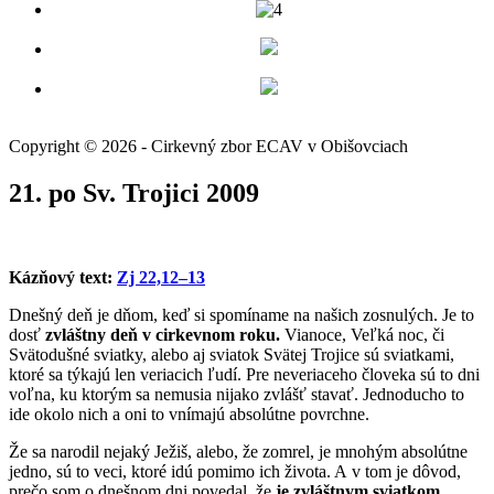
Copyright © 2026 - Cirkevný zbor ECAV v Obišovciach
21. po Sv. Trojici 2009
Kázňový text:
Zj 22,12–13
Dnešný deň je dňom, keď si spomíname na našich zosnulých. Je to
dosť
zvláštny deň v cirkevnom roku.
Vianoce, Veľká noc, či
Svätodušné sviatky, alebo aj sviatok Svätej Trojice sú sviatkami,
ktoré sa týkajú len veriacich ľudí. Pre neveriaceho človeka sú to dni
voľna, ku ktorým sa nemusia nijako zvlášť stavať. Jednoducho to
ide okolo nich a oni to vnímajú absolútne povrchne.
Že sa narodil nejaký Ježiš, alebo, že zomrel, je mnohým absolútne
jedno, sú to veci, ktoré idú pomimo ich života. A v tom je dôvod,
prečo som o dnešnom dni povedal, že
je zvláštnym sviatkom