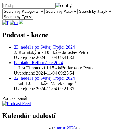
Podcast - kázne
23. nedeľa po Svätej Trojici 2024
2. Korintským 7:10 - káže Jaroslav Petro
Uverejnené 2024-11-04 09:31:33
Pamiatka Reformácie 2024
1. List Timoteovi 1:15 - káže Jaroslav Petro
Uverejnené 2024-11-04 09:25:54
22. nedeľa po Svätej Trojici 2024
Jakub 1:9-11 - káže Marek Cingeľ
Uverejnené 2024-11-04 09:21:35
Podcast kanál
Kalendár udalostí
«
<
august
2026
>
»