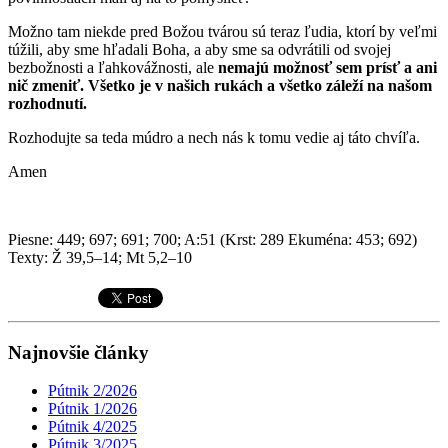
Možno tam niekde pred Božou tvárou sú teraz ľudia, ktorí by veľmi
túžili, aby sme hľadali Boha, a aby sme sa odvrátili od svojej
bezbožnosti a ľahkovážnosti, ale
nemajú možnosť sem prísť a ani
nič zmeniť. Všetko je v našich rukách a všetko záleží na našom
rozhodnutí.
Rozhodujte sa teda múdro a nech nás k tomu vedie aj táto chvíľa.
Amen
Piesne: 449; 697; 691; 700; A:51 (Krst: 289 Ekuména: 453; 692)
Texty: Ž 39,5–14; Mt 5,2–10
Najnovšie články
Pútnik 2/2026
Pútnik 1/2026
Pútnik 4/2025
Pútnik 3/2025