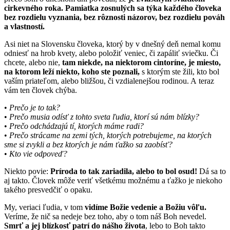
cirkevného roka. Pamiatka zosnulých sa týka každého človeka
bez rozdielu vyznania, bez rôznosti názorov, bez rozdielu pováh
a vlastností.
Asi niet na Slovensku človeka, ktorý by v dnešný deň nemal komu
odniesť na hrob kvety, alebo položiť veniec, či zapáliť sviečku. Či
chcete, alebo nie,
tam niekde, na niektorom cintoríne, je miesto,
na ktorom leží niekto, koho ste poznali,
s ktorým ste žili, kto bol
vaším priateľom, alebo bližšou, či vzdialenejšou rodinou. A teraz
vám ten človek chýba.
•
Prečo je to tak?
•
Prečo musia odísť z tohto sveta ľudia, ktorí sú nám blízky?
•
Prečo odchádzajú tí, ktorých máme radi?
•
Prečo strácame na zemi tých, ktorých potrebujeme, na ktorých
sme si zvykli a bez ktorých je nám ťažko sa zaobísť?
•
Kto vie odpoveď?
Niekto povie:
Príroda to tak zariadila, alebo to bol osud!
Dá sa to
aj takto. Človek môže veriť všetkému možnému a ťažko je niekoho
takého presvedčiť o opaku.
My, veriaci ľudia, v tom
vidíme Božie vedenie a Božiu vôľu.
Veríme, že nič sa nedeje bez toho, aby o tom náš Boh nevedel.
Smrť a jej blízkosť patrí do nášho života
, lebo to Boh takto