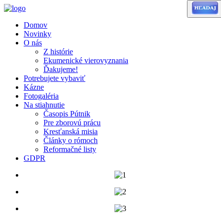
Domov
Novinky
O nás
Z histórie
Ekumenické vierovyznania
Ďakujeme!
Potrebujete vybaviť
Kázne
Fotogaléria
Na stiahnutie
Časopis Pútnik
Pre zborovú prácu
Kresťanská misia
Články o rómoch
Reformačné listy
GDPR