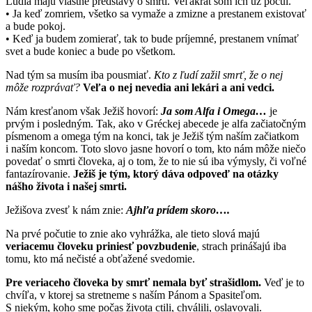
Ľudia majú vlastné predstavy o smrti. Veľakrát som ich už počul.
• Ja keď zomriem, všetko sa vymaže a zmizne a prestanem existovať
a bude pokoj.
• Keď ja budem zomierať, tak to bude príjemné, prestanem vnímať
svet a bude koniec a bude po všetkom.
Nad tým sa musím iba pousmiať.
Kto z ľudí zažil smrť, že o nej
môže rozprávať?
Veľa o nej nevedia ani lekári a ani vedci.
Nám kresťanom však Ježiš hovorí:
Ja som Alfa i Omega…
je
prvým i posledným. Tak, ako v Gréckej abecede je alfa začiatočným
písmenom a omega tým na konci, tak je Ježiš tým naším začiatkom
i naším koncom. Toto slovo jasne hovorí o tom, kto nám môže niečo
povedať o smrti človeka, aj o tom, že to nie sú iba výmysly, či voľné
fantazírovanie.
Ježiš je tým, ktorý dáva odpoveď na otázky
nášho života i našej smrti.
Ježišova zvesť k nám znie:
Ajhľa prídem skoro….
Na prvé počutie to znie ako vyhrážka, ale tieto slová majú
veriacemu človeku priniesť povzbudenie
, strach prinášajú iba
tomu, kto má nečisté a obťažené svedomie.
Pre veriaceho človeka by smrť nemala byť strašidlom.
Veď je to
chvíľa, v ktorej sa stretneme s naším Pánom a Spasiteľom.
S niekým, koho sme počas života ctili, chválili, oslavovali.