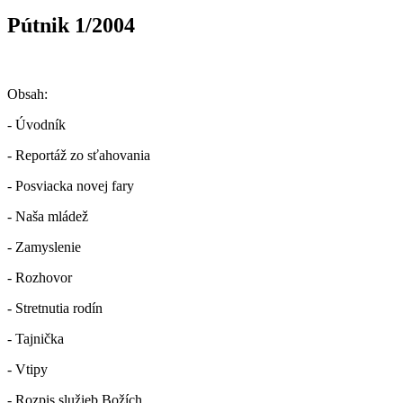
Pútnik 1/2004
Obsah:
- Úvodník
- Reportáž zo sťahovania
- Posviacka novej fary
- Naša mládež
- Zamyslenie
- Rozhovor
- Stretnutia rodín
- Tajnička
- Vtipy
- Rozpis služieb Božích