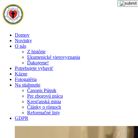
Domov
Novinky
O nás
Z histórie
Ekumenické vierovyznania
Ďakujeme!
Potrebujete vybaviť
Kázne
Fotogaléria
Na stiahnutie
Časopis Pútnik
Pre zborovú prácu
Kresťanská misia
Články o rómoch
Reformačné listy
GDPR