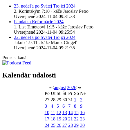
23. nedeľa po Svätej Trojici 2024
2. Korintským 7:10 - káže Jaroslav Petro
Uverejnené 2024-11-04 09:31:33
Pamiatka Reformácie 2024
1. List Timoteovi 1:15 - káže Jaroslav Petro
Uverejnené 2024-11-04 09:25:54
22. nedeľa po Svätej Trojici 2024
Jakub 1:9-11 - káže Marek Cingeľ
Uverejnené 2024-11-04 09:21:35
Podcast kanál
Kalendár udalostí
«
<
august
2026
>
»
Po
Ut
St
Št
Pi
So
Ne
27
28
29
30
31
1
2
3
4
5
6
7
8
9
10
11
12
13
14
15
16
17
18
19
20
21
22
23
24
25
26
27
28
29
30